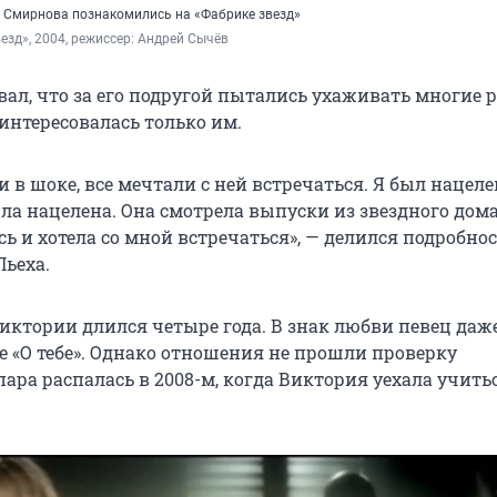
я Смирнова познакомились на «Фабрике звезд»
езд», 2004, режиссер: Андрей Сычёв
ал, что за его подругой пытались ухаживать многие р
 интересовалась только им.
в шоке, все мечтали с ней встречаться. Я был нацелен
ла нацелена. Она смотрела выпуски из звездного дома
ь и хотела со мной встречаться», — делился подробно
ьеха.
Виктории длился четыре года. В знак любви певец даж
е «О тебе». Однако отношения не прошли проверку
ара распалась в 2008-м, когда Виктория уехала учить