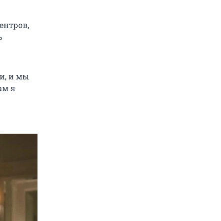
ентров,
ь
и, и мы
ам я