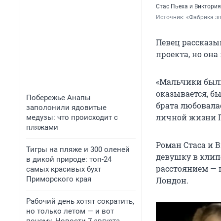
Стас Пьеха и Виктори
Источник: 
«Фабрика зв
Певец рассказыв
проекта, но она
«Мальчики были 
оказывается, бы
Побережье Анапы
брата любовалас
заполонили ядовитые
личной жизни П
медузы: что происходит с
пляжами
Роман Стаса и 
Тигры на пляже и 300 оленей
девушку в клип
в дикой природе: топ-24
расстоянием — п
самых красивых бухт
Приморского края
Лондон.
Рабочий день хотят сократить,
но только летом — и вот