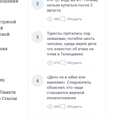
Кто тут воду мутит? Почему
тношений
2
нельзя купаться после 2
августа
982
Обсудить
актрисой
ой
Туристы прятались под
овой.
3
лежаками, погибли шесть
человек, среди жертв дети:
ения
что известно об атаке на
пляж в Геленджике
673
Обсудить
«Дело не в юбке или
вец
4
макияже». Следователь
объяснил, кто чаще
 Тимати.
становится жертвой
изнасилования
о Стасом
640
Обсудить