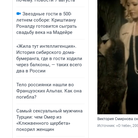
почему. Новости 7 августа
Звездные гости в 500-
летнем соборе: Криштиану
Роналду готовится сыграть
свадьбу века на Мадейре
«Жила тут интеллигенция».
История сибирского дома-
бумеранга, где в гости ходили
через балконы, — таких всего
два в России
Тело россиянки нашли во
Французских Альпах. Как она
погибла?
Самый сексуальный мужчина
Турции: чем Омер из
Виктория Смирнова сн
«Клюквенного щербета»
Источник: 
«О тебе», 20
покорил женщин