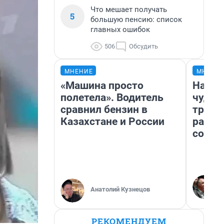
Что мешает получать
5
большую пенсию: список
главных ошибок
506
Обсудить
МНЕНИЕ
МНЕНИ
«Машина просто
Насле
полетела». Водитель
чудом
сравнил бензин в
транс
Казахстане и России
разне
совет
Анатолий Кузнецов
РЕКОМЕНДУЕМ