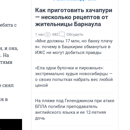
Как приготовить хачапури
— несколько рецептов от
жительницы Барнаула
ебята с
1 час
682
Обсудить
«Мне должны 17 млн, но банку плачу
я»: почему в Башкирии обманутые в
, и она,
ИЖС не могут добиться правды
. На
стями
«Ела одни булочки и пирожные»:
экстремально худые новосибирцы —
о своих попытках набрать вес любой
е снял
ценой
ся в
На пляже под Геленджиком при атаке
БПЛА погибли преподаватель
английского языка и ее 12-летняя
дочь