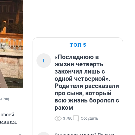
ТОП 5
«Последнюю в
1
жизни четверть
закончил лишь с
одной четверкой».
Родители рассказали
про сына, который
всю жизнь боролся с
и РФ)
раком
 своей
3 780
Обсудить
имания.