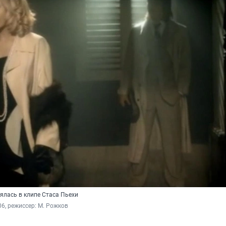
ялась в клипе Стаса Пьехи
06, режиссер: М. Рожков