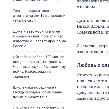
ярославская ст
с певцом.
Тест на возраст мозга:
ответьте на эти 10 вопросов и
До этого поклон
узнайте свой
Никой Здорик, 
Дома и автомобили в огне,
Ломакиной и, к
мирные жители погибли: что
известно о налетах дронов на
С кем еще встр
Россию
заканчивались 
«Колобок» собрал 100 млн за
два дня проката, но фанаты
Любовь и сла
Человека-паука объявили ему
войну. Разбираемся в
Строить карьеру
скандале
прошел кастинг 
познакомился с
Школьники победили на
Девушка часто 
Международной олимпиаде
по ИИ в Казахстане
заметили друг д
«Никого нельзя победить». О