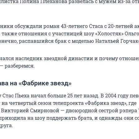
илистка Полина Плеханова развелась с мужем из-за о
ники обсуждали роман 43-летнего Стаса с 20-летней 
а также отношения с участницей шоу «Холостяк» Ольг
онечно, распавшийся брак с моделью Натальей Горчак
ечался наследник звездной династии и почему отнош
— разберемся.
ва на «Фабрике звезд»
 Стас Пьеха начал больше 25 лет назад. В 2004 году пе
на четвертый сезон телепроекта «Фабрика звезд», где
 Викторией Смирновой — двоюродной сестрой рэпера
приходила на шоу поддержать брата, и однажды они с
руга.