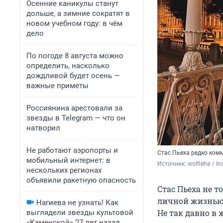
Осенние каникулы станут
дольше, а зимние сократят в
новом учебном году: в чём
дело
По погоде 8 августа можно
определить, насколько
дождливой будет осень —
важные приметы
Россиянина арестовали за
звезды в Telegram — что он
натворил
Не работают аэропорты и
Стас Пьеха редко ком
мобильный интернет: в
Источник: 
wolfieha / 
нескольких регионах
объявили ракетную опасность
Стас Пьеха не т
личной жизнью.
Нагиева не узнать! Как
Не так давно в
выглядели звезды культовой
«Каменской» 27 лет назад