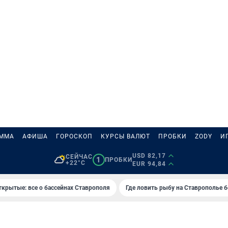
АММА
АФИША
ГОРОСКОП
КУРСЫ ВАЛЮТ
ПРОБКИ
ZODY
И
USD 82,17
СЕЙЧАС
1
ПРОБКИ
+22°C
EUR 94,84
ткрытые: все о бассейнах Ставрополя
Где ловить рыбу на Ставрополье 