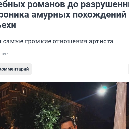
ебных романов до разрушен
хроника амурных похождений
ьехи
 самые громкие отношения артиста
397
 комментарий