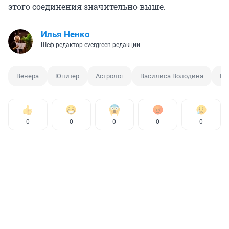
этого соединения значительно выше.
Илья Ненко
Шеф-редактор evergreen-редакции
Венера
Юпитер
Астролог
Василиса Володина
Пл
0
0
0
0
0