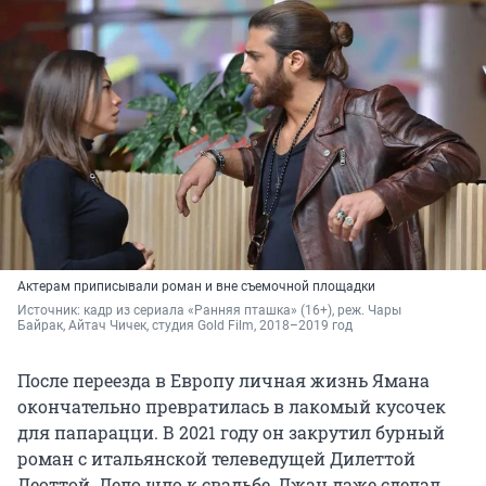
Актерам приписывали роман и вне съемочной площадки
Источник: 
кадр из сериала «Ранняя пташка» (16+), реж. Чары 
Байрак, Айтач Чичек, студия Gold Film, 2018–2019 год
После переезда в Европу личная жизнь Ямана
окончательно превратилась в лакомый кусочек
для папарацци. В 2021 году он закрутил бурный
роман с итальянской телеведущей Дилеттой
Леоттой. Дело шло к свадьбе, Джан даже сделал