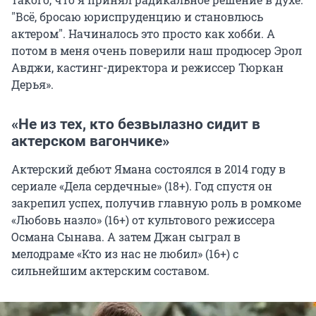
"
Всё, бросаю юриспруденцию и становлюсь
актером
"
. Начиналось это просто как хобби. А
потом в меня очень поверили наш продюсер Эрол
Авджи, кастинг-директора и режиссер Тюркан
Дерья».
«Не из тех, кто безвылазно сидит в
актерском вагончике»
Актерский дебют Ямана состоялся в 2014 году в
сериале «Дела сердечные» (18+). Год спустя он
закрепил успех, получив главную роль в ромкоме
«Любовь назло» (16+) от культового режиссера
Османа Сынава. А затем Джан сыграл в
мелодраме «Кто из нас не любил» (16+) с
сильнейшим актерским составом.