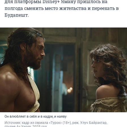
для платформы Disney+ Яману пришлось на
полгода сменить место жительства и переехать в
Будапешт.
Он влюбляет в себя и в кадре, и наяву
Источник: 
кадр из сериала «Турок» (18+), реж. Улуч Байрактар, 
студия Ay Yapım, 2025 год