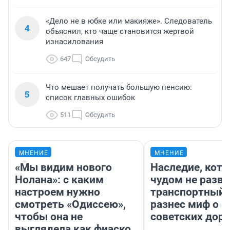
«Дело не в юбке или макияже». Следователь
4
объяснил, кто чаще становится жертвой
изнасилования
647
Обсудить
Что мешает получать большую пенсию:
5
список главных ошибок
511
Обсудить
МНЕНИЕ
МНЕНИЕ
«Мы видим нового
Наследие, кото
Нолана»: с каким
чудом не разва
настроем нужно
транспортный 
смотреть «Одиссею»,
разнес миф о 
чтобы она не
советских доро
выглядела как фиаско