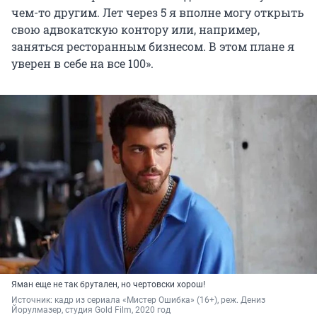
чем-то другим. Лет через 5 я вполне могу открыть
свою адвокатскую контору или, например,
заняться ресторанным бизнесом. В этом плане я
уверен в себе на все 100».
Яман еще не так брутален, но чертовски хорош!
Источник: 
кадр из сериала «Мистер Ошибка» (16+), реж. Дениз 
Йорулмазер, студия Gold Film, 2020 год