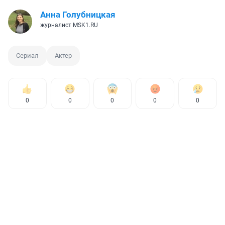
Анна Голубницкая
журналист MSK1.RU
Сериал
Актер
0
0
0
0
0