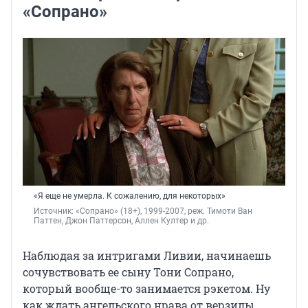
«Сопрано»
«Я еще не умерла. К сожалению, для некоторых»
Источник: 
«Сопрано» (18+), 1999-2007, реж. Тимоти Ван 
Паттен
, 
Джон Паттерсон
, 
Аллен Култер и др.
Наблюдая за интригами
Ливии
, начинаешь
сочувствовать ее сыну Тони Сопрано,
который вообще-то занимается рэкетом. Ну
как ждать ангельского нрава от верзилы,