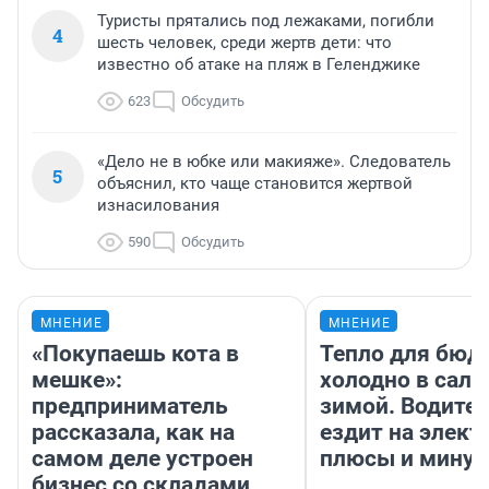
Туристы прятались под лежаками, погибли
4
шесть человек, среди жертв дети: что
известно об атаке на пляж в Геленджике
623
Обсудить
«Дело не в юбке или макияже». Следователь
5
объяснил, кто чаще становится жертвой
изнасилования
590
Обсудить
МНЕНИЕ
МНЕНИЕ
«Покупаешь кота в
Тепло для бюд
мешке»:
холодно в сало
предприниматель
зимой. Водител
рассказала, как на
ездит на элект
самом деле устроен
плюсы и мину
бизнес со складами