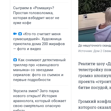
Сыграем в «Ромашку»?
Простая головоломка,
которая взбодрит мозг не
хуже кофе
«Кто-то считает меня
сумасшедшей». Художница
приютила дома 200 жирафов
До нешуточного сканд
— фото и видео
Источник: 
Дом 2 Свежи
Как снимают детективный
Реалити-шоу «До
триллер про «свинцового
телестройку по
маньяка» со звездами
сериалов: фото со съемок и
громко хлопнул
первые подробности
проекта «строи
битве посудой, 
Укусила змея? Зато паука
нового открыл! История
арахнолога, который обожает
Громкий конфли
свою смертельно опасную
которого оказа
работу