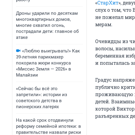
«
СтарХит
», дев
слух о том, что
Дроны ударили по десяткам
не пожелал мир
многоквартирных домов,
мерам.
многие охватил огонь,
пострадали дети: главное об
атаке
Очевидцы из чи
волосы, насильн
«Люблю выигрывать!» Как
беременная изб
39-летняя парикмахер
и попыталась з
покорила жюри конкурса
«Миссис Земля — 2026» в
Малайзии
Градус напряже
публично крити
«Сейчас бы всё это
проживающую на
запретили»: истории из
советского детства в
детей. Взаимны
пионерских лагерях
которой Виктор
разъяренных де
На какой срок отодвинули
реформу семейной ипотеки: в
правительстве назвали риски