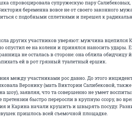
ушка спровоцировала супружескую пару Салибековых,
 Виктория беременна вовсе не от своего законного муж
иться с подобными сплетнями и перешел к радикал
сла других участников уверяют: мужчина вцепился К
о опустил ее на колени и принялся наносить удары. Е
ранница не осталась в стороне: она облила обидчицу 
апихать ей в рот грязный туалетный ершик.
ния между участниками рос давно. До этого инциден
ковала Веронику (мать Виктории Салибековой, также
 шоу), заявляя, что та совершенно не умеет воспиты
е претензии быстро переросли в крупную ссору, во вр
ия и Карина начали крушить и швырять посуду. Разн
вушек пришлось всей съемочной площадке.