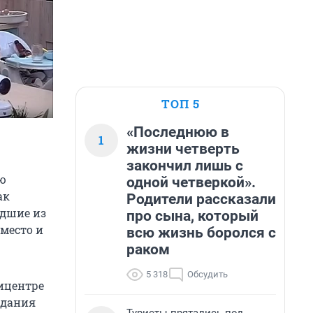
ТОП 5
«Последнюю в
1
жизни четверть
закончил лишь с
ую
одной четверкой».
ак
Родители рассказали
едшие из
про сына, который
место и
всю жизнь боролся с
раком
5 318
Обсудить
ицентре
здания