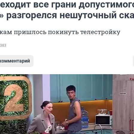
еходит все грани допустимого
» разгорелся нешуточный ск
икам пришлось покинуть телестройку
383
 комментарий