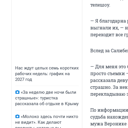
телешоу.
— Я благодарна 
выгнали их, — 
переходит все г
Вслед за Салиб
— Для меня это 
Нас ждут целых семь коротких
просто съемки —
рабочих недель: график на
2027 год
рассказала дев
страшно. За нек
«За неделю две ночи были
перекладываю эт
страшные»: туристка
рассказала об отдыхе в Крыму
По информации 
судьба нахожден
«Молоко здесь почти никто
не видит». Как делают
мужа Веронике 