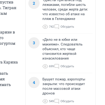
Туристы прятались под
 пустив
2
лежаками, погибли шесть
а. Тигран
человек, среди жертв дети:
ьным
что известно об атаке на
пляж в Геленджике
742
Обсудить
арине в
го
«Дело не в юбке или
3
йогуртом
макияже». Следователь
объяснил, кто чаще
становится жертвой
изнасилования
та Карина
699
Обсудить
вать
емя
Бушует пожар, аэропорты
4
закрыли: что происходит
имать
после массовой атаки
дронов
549
Обсудить