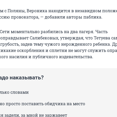
м с Поляны, Вероника находится в незавидном полож
иссию провокатора, — добавили авторы паблика.
Сети моментально разбились на два лагеря. Часть
оправдывает Салибековых, утверждая, что Тетуева са
грубость, задев тему чужого нерожденного ребенка. Д
никакие оскорбления и сплетни не могут служить оп
кого насилия и публичного издевательства.
надо наказывать?
олько словами
но просто поставить обидчика на место
я задели, за мной не заржавеет