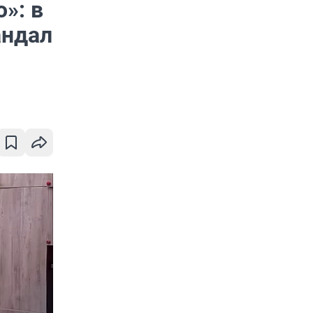
»: в
андал