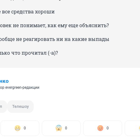
 все средства хороши
овек не понимает, как ему еще объяснить?
ообще не реагировать ни на какие выпады
лько что прочитал (-а)?
нко
ор evergreen-редакции
л
Телешоу
0
0
0