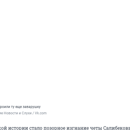
троили ту еще заварушку
е Новости и Слухи / Vk.com
кой истории стало позорное изгнание четы Салибеков