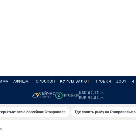
АММА
АФИША
ГОРОСКОП
КУРСЫ ВАЛЮТ
ПРОБКИ
ZODY
И
USD 82,17
СЕЙЧАС
2
ПРОБКИ
+32°C
EUR 94,84
ткрытые: все о бассейнах Ставрополя
Где ловить рыбу на Ставрополье 
Р