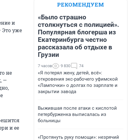
РЕКОМЕНДУЕМ
«Было страшно
ение и
столкнуться с полицией».
 Это уже
Популярная блогерша из
Екатеринбурга честно
рассказала об отдыхе в
Грузии
7 часов
9 830
74
то не
«Я потерял жену, детей, всё»:
откровения экс-рабочего уфимской
, —
«Лампочки» о долгах по зарплате и
дно,
закрытии завода
не
Выжившая после атаки с кислотой
петербурженка выписалась из
решится
больницы
ри и ее
«Протянуть руку помощи»: незрячий