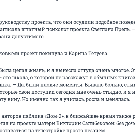
руководству проекта, что они осудили подобное повед
написала штатный психолог проекта Светлана Прель. —
рани допустимого.
ековыми проект покинула и Карина Тетуева.
была целая жизнь, и я вынесла оттуда очень многое. Э
 это школа, о которой не расскажут в обычных книгах
ушка. — Да, были плохие моменты. Бывало больно, сты
оторые свои поступки сегодня мне очень стыдно, и я 
у вину. Но именно так я училась, росла и менялась.
авторов паблика «Дом-2», в ближайшее время также 
ия на проекте матери Виктории Салибековой: без доче
оставаться на телестройке просто незачем.