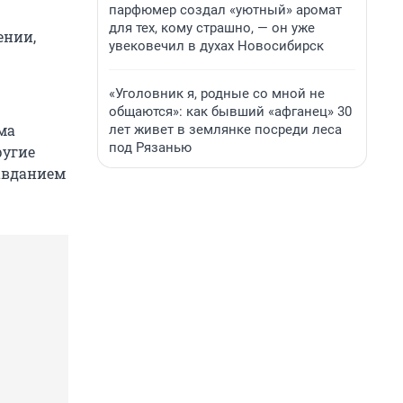
парфюмер создал «уютный» аромат
для тех, кому страшно, — он уже
ении,
увековечил в духах Новосибирск
«Уголовник я, родные со мной не
общаются»: как бывший «афганец» 30
ма
лет живет в землянке посреди леса
под Рязанью
ругие
равданием