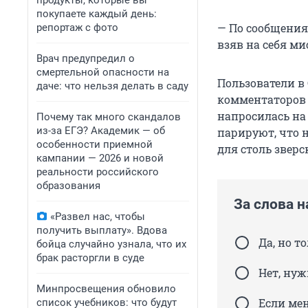
продукты, которые вы
покупаете каждый день:
— По сообщения
репортаж с фото
взяв на себя м
Врач предупредил о
смертельной опасности на
Пользователи в 
даче: что нельзя делать в саду
комментаторов 
напросилась на 
Почему так много скандалов
из-за ЕГЭ? Академик — об
парируют, что 
особенности приемной
для столь зверс
кампании — 2026 и новой
реальности российского
образования
За слова 
«Развел нас, чтобы
получить выплату». Вдова
Да, но т
бойца случайно узнала, что их
брак расторгли в суде
Нет, нуж
Минпросвещения обновило
Если мен
список учебников: что будут