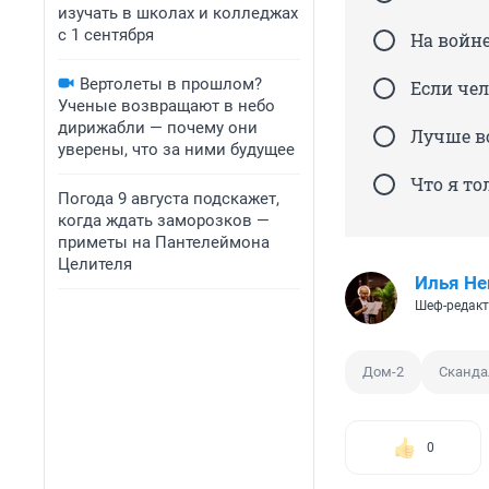
изучать в школах и колледжах
с 1 сентября
На войне
Вертолеты в прошлом?
Если чел
Ученые возвращают в небо
дирижабли — почему они
Лучше в
уверены, что за ними будущее
Что я то
Погода 9 августа подскажет,
когда ждать заморозков —
приметы на Пантелеймона
Целителя
Илья Не
Шеф-редакт
Дом-2
Сканда
0