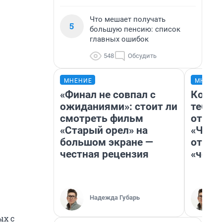
Что мешает получать
5
большую пенсию: список
главных ошибок
548
Обсудить
МНЕНИЕ
МНЕНИ
«Финал не совпал с
Колоб
ожиданиями»: стоит ли
тебя 
смотреть фильм
отлож
«Старый орел» на
«Чело
большом экране —
отзыв
честная рецензия
«чело
Надежда Губарь
ых с