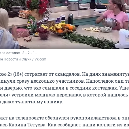
ала осталось 3… 2… 1…
е Новости и Слухи / Vk.com
м-2» (16+) сотрясает от скандалов. На днях знаменит
кинули сразу несколько участников. Напоследок они т
и дверью, что эхо слышали в соседних коттеджах. Уш
тели» устроили мощную перепалку, в которой нашлось 
и даже туалетному ершику.
кт на телепроекте обернулся рукоприкладством, в эп
лась Карина Тетуева. Как сообщают наши коллеги из и