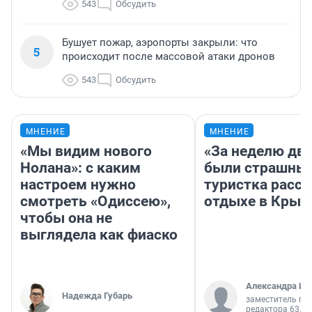
543
Обсудить
Бушует пожар, аэропорты закрыли: что
5
происходит после массовой атаки дронов
543
Обсудить
МНЕНИЕ
МНЕНИЕ
«Мы видим нового
«За неделю две
Нолана»: с каким
были страшные
настроем нужно
туристка расск
смотреть «Одиссею»,
отдыхе в Крым
чтобы она не
выглядела как фиаско
Александра Ис
Надежда Губарь
заместитель гл
редактора 63.RU