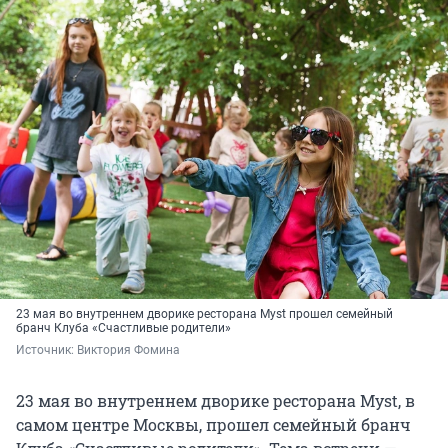
23 мая во внутреннем дворике ресторана Myst прошел семейный
бранч Клуба «Счастливые родители»
Источник: 
Виктория Фомина
23 мая во внутреннем дворике ресторана Myst, в
самом центре Москвы, прошел семейный бранч