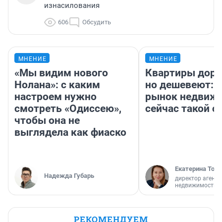
изнасилования
606
Обсудить
МНЕНИЕ
МНЕНИЕ
«Мы видим нового
Квартиры дор
Нолана»: с каким
но дешевеют: 
настроем нужно
рынок недвиж
смотреть «Одиссею»,
сейчас такой 
чтобы она не
выглядела как фиаско
Екатерина Торо
Надежда Губарь
директор агентс
недвижимости
РЕКОМЕНДУЕМ