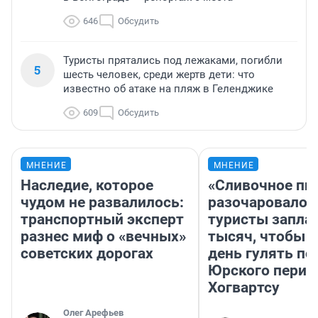
646
Обсудить
Туристы прятались под лежаками, погибли
5
шесть человек, среди жертв дети: что
известно об атаке на пляж в Геленджике
609
Обсудить
МНЕНИЕ
МНЕНИЕ
Наследие, которое
«Сливочное пи
чудом не развалилось:
разочаровало»
транспортный эксперт
туристы запла
разнес миф о «вечных»
тысяч, чтобы 
советских дорогах
день гулять по
Юрского перио
Хогвартсу
Олег Арефьев