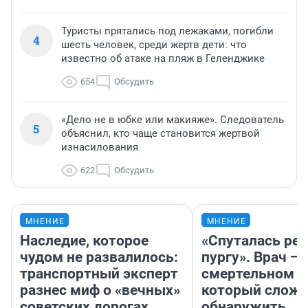
Туристы прятались под лежаками, погибли
4
шесть человек, среди жертв дети: что
известно об атаке на пляж в Геленджике
654
Обсудить
«Дело не в юбке или макияже». Следователь
5
объяснил, кто чаще становится жертвой
изнасилования
622
Обсудить
МНЕНИЕ
МНЕНИЕ
Наследие, которое
«Спуталась реч
чудом не развалилось:
пургу». Врач — 
транспортный эксперт
смертельном д
разнес миф о «вечных»
который слож
советских дорогах
обнаружить