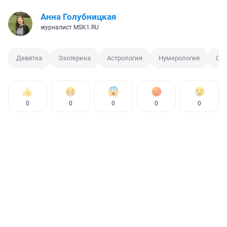
Анна Голубницкая
журналист MSK1.RU
Девятка
Эзотерика
Астрология
Нумерология
Сен
0
0
0
0
0