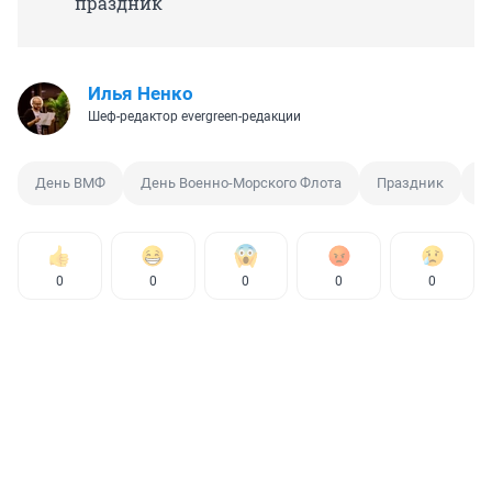
праздник
Илья Ненко
Шеф-редактор evergreen-редакции
День ВМФ
День Военно-Морского Флота
Праздник
О
0
0
0
0
0