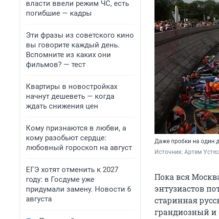
власти ввели режим ЧС, есть
погибшие — кадры
Эти фразы из советского кино
вы говорите каждый день.
Вспомните из каких они
фильмов? — тест
Квартиры в новостройках
начнут дешеветь — когда
ждать снижения цен
Кому признаются в любви, а
кому разобьют сердце:
Даже пробки на один 
любовный гороскоп на август
Источник: 
Артем Устю
ЕГЭ хотят отменить к 2027
Пока вся Москв
году: в Госдуме уже
энтузиастов пот
придумали замену. Новости 6
августа
старинная русс
грандиозный и 