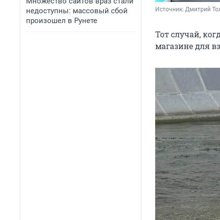
Множество сайтов враз стали
Источник: 
Дмитрий То
недоступны: массовый сбой
произошел в Рунете
Тот случай, ко
магазине для в