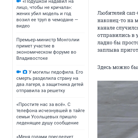
«Подушкой надавил на
лицо, чтобы не кричала»:
Любителей сап-
жених убил модель и год
возил ее труп в чемодане —
наконец-то на м
видео
канале случилс
отправились в 
Премьер‑министр Монголии
ладно бы прост
примет участие в
заплыва пригот
экономическом форуме во
Владивостоке
Здесь можно бы
У могилы педофила. Его
смерть разделила страну на
два лагеря, а защитника детей
отправила за решетку
«Простите нас за всё». С
телефона исчезнувшей в тайге
семьи Усольцевых пришло
леденящее душу сообщение
«Меня годами преследует