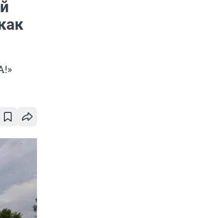
ый
как
А!»