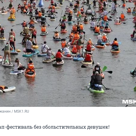
жанин / MSK1.RU
сап-фестиваль без обольстительных девушек!