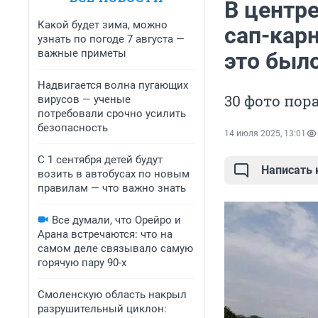
В центр
Какой будет зима, можно
сап-кар
узнать по погоде 7 августа —
важные приметы
это был
Надвигается волна пугающих
30 фото пор
вирусов — ученые
потребовали срочно усилить
безопасность
14 июля 2025, 13:01
С 1 сентября детей будут
Написать
возить в автобусах по новым
правилам — что важно знать
Все думали, что Орейро и
Арана встречаются: что на
самом деле связывало самую
горячую пару 90-х
Смоленскую область накрыл
разрушительный циклон: