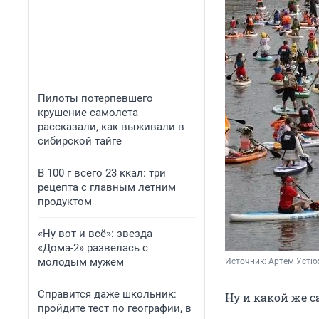
Пилоты потерпевшего
крушение самолета
рассказали, как выживали в
сибирской тайге
В 100 г всего 23 ккал: три
рецепта с главным летним
продуктом
«Ну вот и всё»: звезда
«Дома-2» развелась с
молодым мужем
Источник: 
Артем Устю
Справится даже школьник:
Ну и какой же 
пройдите тест по географии, в