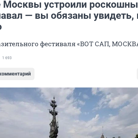
е Москвы устроили роскошн
навал — вы обязаны увидеть, 
о
азительного фестиваля «ВОТ САП, МОСКВ
1 693
 комментарий