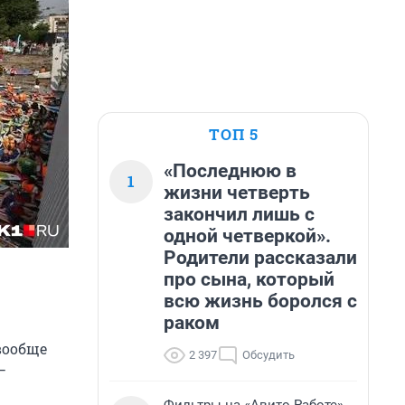
ТОП 5
«Последнюю в
1
жизни четверть
закончил лишь с
одной четверкой».
Родители рассказали
про сына, который
всю жизнь боролся с
раком
вообще
2 397
Обсудить
—