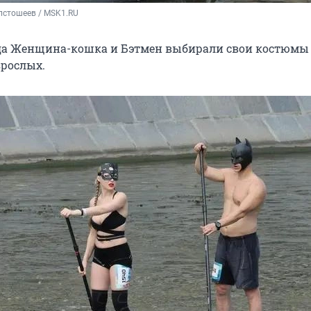
лстошеев / MSK1.RU
гда Женщина-кошка и Бэтмен выбирали свои костюмы
зрослых.