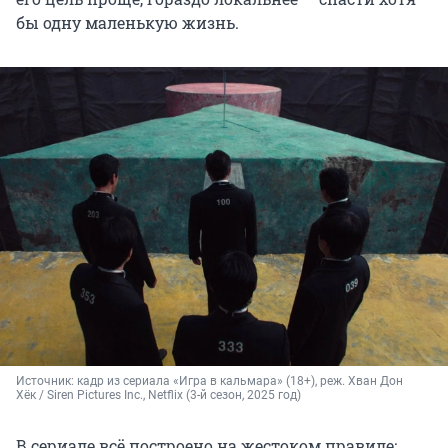
бы одну маленькую жизнь.
Источник: 
кадр из сериала «Игра в кальмара» (18+), реж. Хван Дон 
Хёк / Siren Pictures Inc., Netflix (3-й сезон, 2025 год)
В сериале всё построено на жестоком правиле: