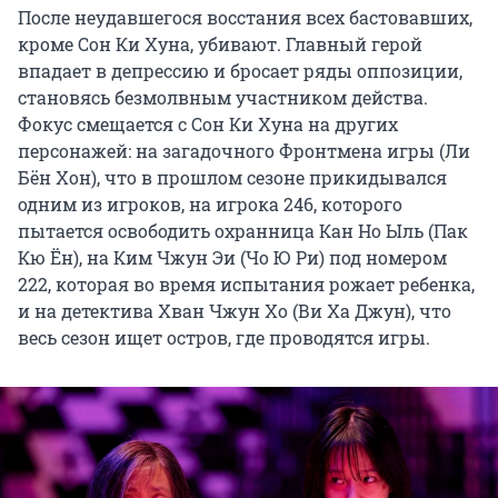
После неудавшегося восстания всех бастовавших,
кроме Сон Ки Хуна, убивают. Главный герой
впадает в депрессию и бросает ряды оппозиции,
становясь безмолвным участником действа.
Фокус смещается с Сон Ки Хуна на других
персонажей: на загадочного Фронтмена игры (Ли
Бён Хон), что в прошлом сезоне прикидывался
одним из игроков, на игрока 246, которого
пытается освободить охранница Кан Но Ыль (Пак
Кю Ён), на Ким Чжун Эи (Чо Ю Ри) под номером
222, которая во время испытания рожает ребенка,
и на детектива Хван Чжун Хо (Ви Ха Джун), что
весь сезон ищет остров, где проводятся игры.