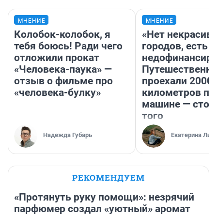
МНЕНИЕ
МНЕНИЕ
Колобок-колобок, я
«Нет некрасив
тебя боюсь! Ради чего
городов, есть
отложили прокат
недофинансиро
«Человека-паука» —
Путешественн
отзыв о фильме про
проехали 2000
«человека-булку»
километров по 
машине — стои
того
Надежда Губарь
Екатерина Лит
РЕКОМЕНДУЕМ
«Протянуть руку помощи»: незрячий
парфюмер создал «уютный» аромат