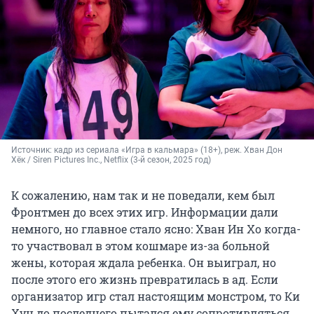
Источник: 
кадр из сериала «Игра в кальмара» (18+), реж. Хван Дон 
Хёк / Siren Pictures Inc., Netflix (3-й сезон, 2025 год)
К сожалению, нам так и не поведали, кем был
Фронтмен до всех этих игр. Информации дали
немного, но главное стало ясно: Хван Ин Хо когда-
то участвовал в этом кошмаре из-за больной
жены, которая ждала ребенка. Он выиграл, но
после этого его жизнь превратилась в ад. Если
организатор игр стал настоящим монстром, то Ки
Хун до последнего пытался ему сопротивляться.