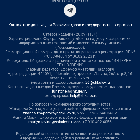
Мы в соцсетях
Контактные данные для Роскомнадзора и государственных органов
Сетевое издание «26.ру» (18+)
Зарегистрировано Федеральной службой по надзору в сфере связи,
информационных технологий и массовых коммуникаций
(Роскомнадзор).
Регистрационный номер и дата принятия решения о регистрации: ЭЛ №
ФС 77-84684 от 06.02.2023 г.
Учредитель: Общество с ограниченной ответственностью "ИНТЕРНЕТ
ТЕХНОЛОГИИ"
Главный редактор: Ефремов Анатолий Павлович
Адрес редакции: 454091, г. Челябинск, проспект Ленина, 26А, стр.2, 16
этаж, +7-982-706-26-26
Электронный адрес редакции:
26@shkulev.ru
Контактные данные для Роскомнадзора и государственных органов:
juristchel@shkulev.ru
Техподдержка:
help@shkulev.ru
По вопросам коммерческого сотрудничества:
Жапарова Жанна, менеджер по работе с федеральными клиентами
zhanna.zhaparova@shkulev.ru
, моб. + 7 982 640 34 32
Ревина Мария, директор по работе с федеральными клиентами
mariya.revina@shkulev.ru
, моб. +7 910 402 4056
Редакция сайта не несет ответственности за достоверность
информации, содержащейся в рекламных объявлениях.