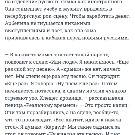
на отделение русского языка как иностранного.
Она совмещает учебу и музыку, врываясь в
петербургскую рок-сцену. Чтобы заработать денег,
Арбенина не гнушается никакими
выступлениями и поет, как она сама
признавалась, в кабаках перед новыми русскими.
— В какой-то момент встает такой парень,
подходит к сцене: «Иди сюда». Я наклоняюсь. «Еще
раз спой эту песню». А «крыши» же нет, ничего
нет. Мы спели еще раз эту песню. Он подходит:
«Еще раз». Я говорю: «Ну поем еще раз». Потом
начинается потасовка, и одному из этих чуваков
отрезают ухо. Хлещет кровища, — рассказывала
певица «Реальному времени». — Это просто капец!
Они там поразбирались, а на сцене, вообще-то,
что-то происходит. «Всё, хватит, идите к нам за
стол». Я думаю: «Караул!» Мы такие садимся за
стол, он говорит: «Ну еще раз эту песню». И так: