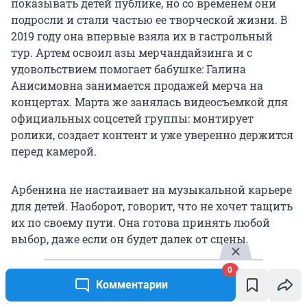
показывать детей публике, но со временем они
подросли и стали частью ее творческой жизни. В
2019 году она впервые взяла их в гастрольный
тур. Артем освоил азы мерчандайзинга и с
удовольствием помогает бабушке: Галина
Анисимовна занимается продажей мерча на
концертах. Марта же занялась видеосъемкой для
официальных соцсетей группы: монтирует
ролики, создает контент и уже уверенно держится
перед камерой.
Арбенина не настаивает на музыкальной карьере
для детей. Наоборот, говорит, что не хочет тащить
их по своему пути. Она готова принять любой
выбор, даже если он будет далек от сцены.
0
— С сыном разговор короткий: «Тема, ты
Комментарии
музыкант, прирожденный музыкант. Не