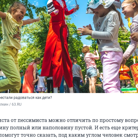
рестали радоваться как дети?
кин / 63.RU
иста от пессимиста можно отличить по простому вопро
ину полный или наполовину пустой. И есть еще крите
помогут точно сказать, под каким углом человек смот