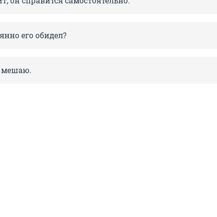
т, он справится самостоятельно.
янно его обидел?
о мешаю.