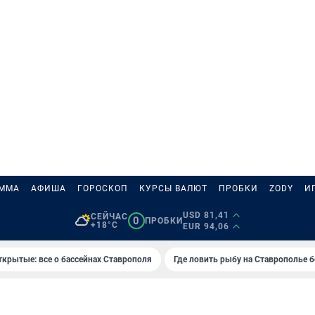
АММА
АФИША
ГОРОСКОП
КУРСЫ ВАЛЮТ
ПРОБКИ
ZODY
И
USD 81,41
СЕЙЧАС
0
ПРОБКИ
+18°C
EUR 94,06
ткрытые: все о бассейнах Ставрополя
Где ловить рыбу на Ставрополье 