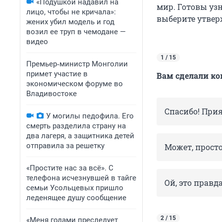
«Подушкой надавил на
мир. Готовы узн
лицо, чтобы не кричала»:
выберите утверж
жених убил модель и год
возил ее труп в чемодане —
видео
1 / 15
Премьер‑министр Монголии
примет участие в
Вам сделали ко
экономическом форуме во
Владивостоке
Спасибо! При
У могилы педофила. Его
смерть разделила страну на
два лагеря, а защитника детей
отправила за решетку
Может, прост
«Простите нас за всё». С
телефона исчезнувшей в тайге
Ой, это правд
семьи Усольцевых пришло
леденящее душу сообщение
2 / 15
«Меня годами преследует