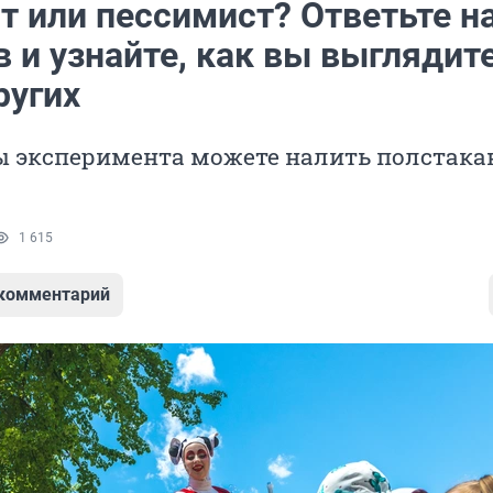
т или пессимист? Ответьте на
 и узнайте, как вы выглядите
ругих
ы эксперимента можете налить полстака
1 615
 комментарий