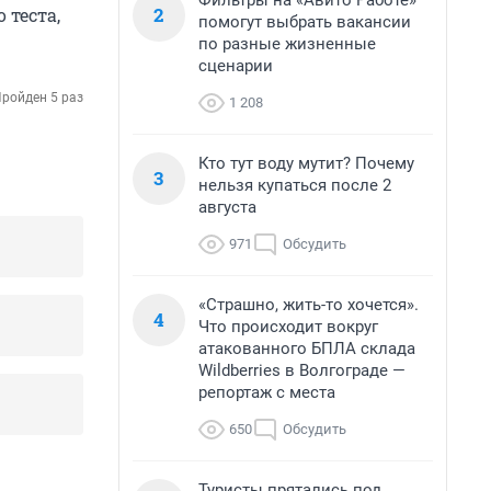
Фильтры на «Авито Работе»
2
 теста,
помогут выбрать вакансии
по разные жизненные
сценарии
ройден 5 раз
1 208
Кто тут воду мутит? Почему
3
нельзя купаться после 2
августа
971
Обсудить
«Страшно, жить-то хочется».
4
Что происходит вокруг
атакованного БПЛА склада
Wildberries в Волгограде —
репортаж с места
650
Обсудить
Туристы прятались под