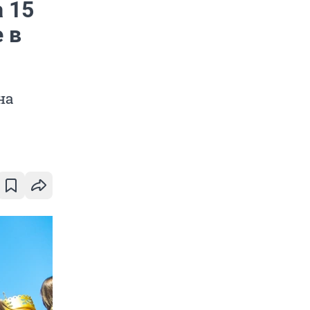
 15
 в
на