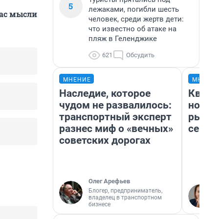
5
лежаками, погибли шесть
вас мысли
человек, среди жертв дети:
что известно об атаке на
пляж в Геленджике
621
Обсудить
МНЕНИЕ
МНЕНИ
Наследие, которое
Кварт
чудом не развалилось:
но де
транспортный эксперт
рынок
разнес миф о «вечных»
сейча
советских дорогах
Олег Арефьев
Блогер, предприниматель,
владелец в транспортном
бизнесе