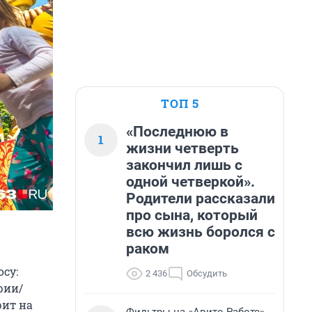
ТОП 5
«Последнюю в
1
жизни четверть
закончил лишь с
одной четверкой».
Родители рассказали
про сына, который
всю жизнь боролся с
раком
су:
2 436
Обсудить
рии/
рит на