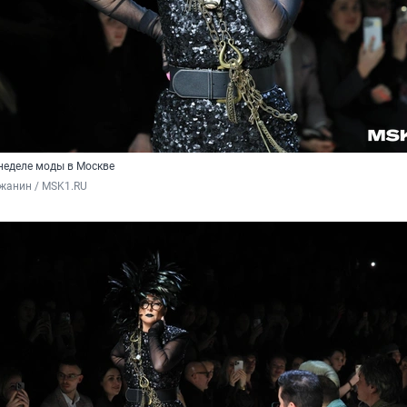
неделе моды в Москве
жанин / MSK1.RU