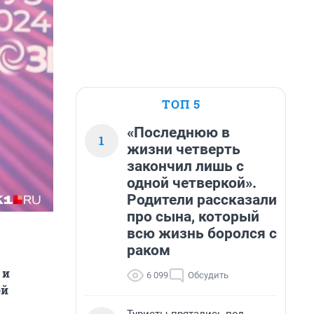
ТОП 5
«Последнюю в
1
жизни четверть
закончил лишь с
одной четверкой».
Родители рассказали
про сына, который
всю жизнь боролся с
раком
 и
6 099
Обсудить
ой