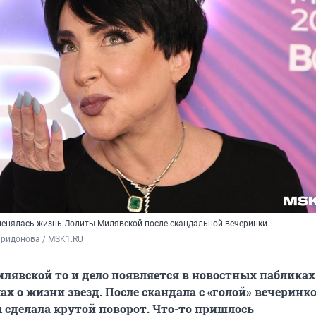
менялась жизнь Лолиты Милявской после скандальной вечеринки
иридонова / MSK1.RU
явской то и дело появляется в новостных пабликах
ах о жизни звезд. После скандала с «голой» вечеринк
 сделала крутой поворот. Что-то пришлось