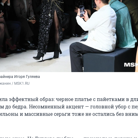
зайнера Игоря Гуляева
жанин / MSK1.RU
ла эффектный образ: черное платье с пайетками в дл
ом до бедра. Несомненный акцент — головной убор с п
ильоны и массивные серьги тоже не остались без вни