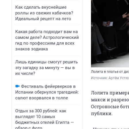
Как сделать вкуснейшие
роллы из свежих кабачков?
Идеальный рецепт на лето
Какая работа подходит вам на
самом деле? Астрологический
гид по профессиям для всех
знаков зодиака
Лишь единицы смогут решить
эту загадку за минуту — вы в
Лолита в платье от ди
их числе?
Источник: 
Артём Устю
Фестиваль фейерверков в
Испании обернулся трагедией:
Лолита примери
салют взорвался в толпе
макси и разрез
Остроносые бот
Отдых за 300 рублей: как
публики.
выглядят 10 самых
бюджетных отелей Египта —
обзор с фото