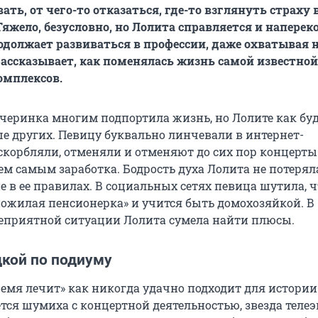
ть, от чего-то отказаться, где-то взглянуть страху 
Тяжело, безусловно, но Лолита справляется и наперек
должает развиваться в профессии, даже охватывая 
рассказывает, как поменялась жизнь самой известной
омплексов.
черинка многим подпортила жизнь, но Лолите как бу
ше других. Певицу буквально линчевали в интернет-
оскорбляли, отменяли и отменяют до сих пор концерты
ем самым заработка. Бодрость духа Лолита не потерял
е в ее правилах. В социальных сетях певица шутила, ч
пожилая пенсионерка» и учится быть домохозяйкой. В
еприятной ситуации Лолита сумела найти плюсы.
дкой по подиуму
ремя лечит» как никогда удачно подходит для истори
тся шумиха с концертной деятельностью, звезда теле