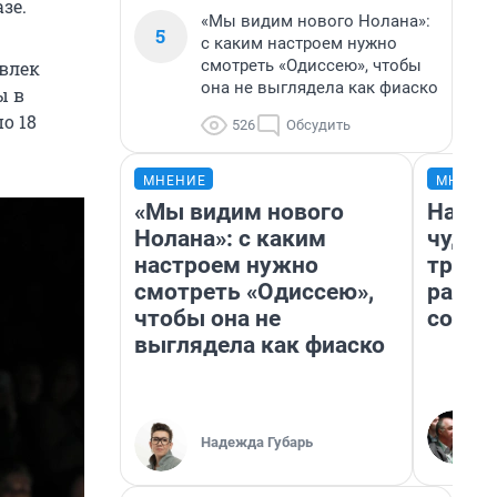
зе.
«Мы видим нового Нолана»:
5
с каким настроем нужно
смотреть «Одиссею», чтобы
влек
она не выглядела как фиаско
ы в
о 18
526
Обсудить
МНЕНИЕ
МНЕНИ
«Мы видим нового
Насле
Нолана»: с каким
чудом
настроем нужно
транс
смотреть «Одиссею»,
разне
чтобы она не
совет
выглядела как фиаско
Надежда Губарь