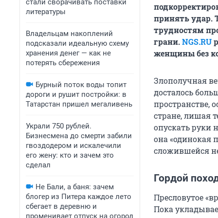
стали сворачивать поставки
подкорректирова
литературы
принять удар. 
трудностям про
Владельцам накоплений
грани.
NGS.RU
подсказали идеальную схему
женщины без к
хранения денег — как не
потерять сбережения
Злополучная ве
Бурный поток воды топит
досталось боль
дороги и рушит постройки: в
пространстве, 
Татарстан пришел мегаливень
стране, лишая т
Украли 750 рублей.
опускать руки н
Бизнесмена до смерти забили
она «одинокая 
гвоздодером и искалечили
сложившейся н
его жену: кто и зачем это
сделал
Гордой похо
Не Бали, а баня: зачем
блогер из Питера каждое лето
Пресловутое «в
сбегает в деревню и
Пока укладывае
променивает отпуск на огород