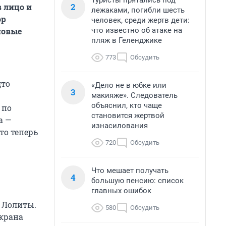
Туристы прятались под
2
в лицо и
лежаками, погибли шесть
ор
человек, среди жертв дети:
что известно об атаке на
новые
пляж в Геленджике
773
Обсудить
дто
«Дело не в юбке или
3
макияже». Следователь
объяснил, кто чаще
 по
становится жертвой
а —
изнасилования
то теперь
720
Обсудить
Что мешает получать
4
большую пенсию: список
главных ошибок
и Лолиты.
580
Обсудить
экрана