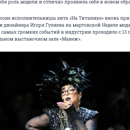
бя роль модели и отлично проявила себя в новом обра
соне исполнительницы хита «На Титанике» вновь при
и дизайнера Игоря Гуляева на мартовской Неделе мод
 самых громких событий в индустрии проходило с 13 п
льном выставочном зале «Манеж».