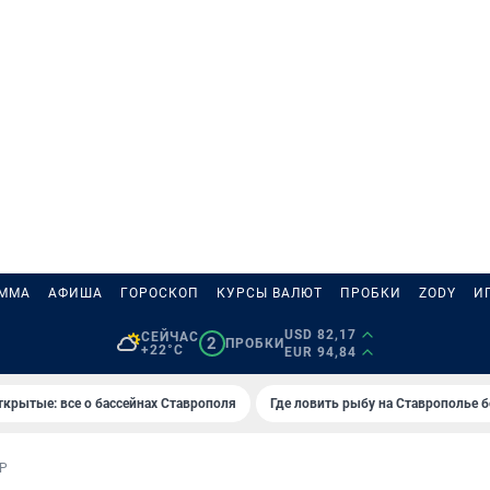
АММА
АФИША
ГОРОСКОП
КУРСЫ ВАЛЮТ
ПРОБКИ
ZODY
И
USD 82,17
СЕЙЧАС
2
ПРОБКИ
+22°C
EUR 94,84
ткрытые: все о бассейнах Ставрополя
Где ловить рыбу на Ставрополье 
Р