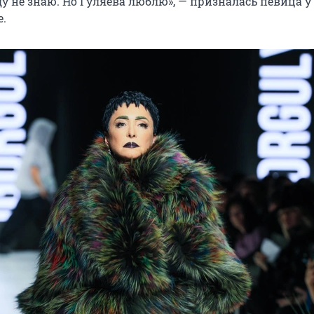
у не знаю. Но Гуляева люблю», — призналась певица у 
е.