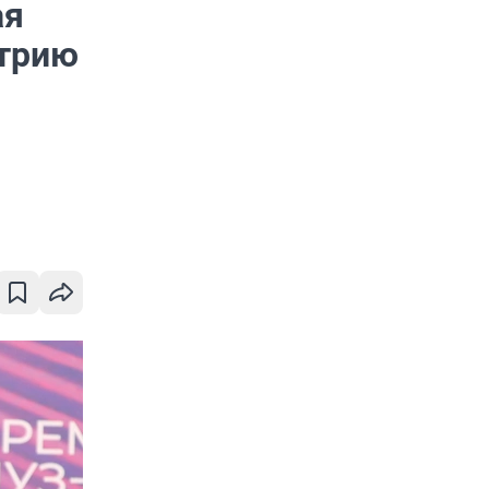
ая
стрию