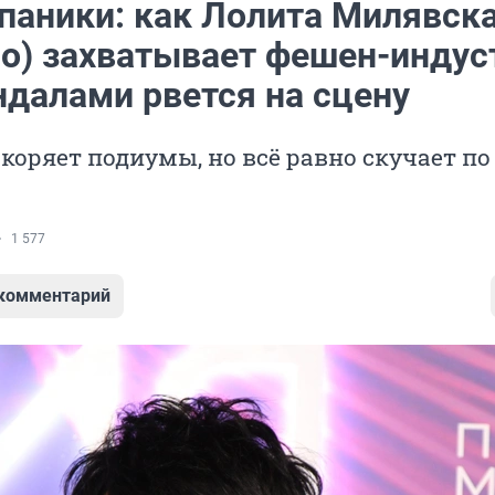
 паники: как Лолита Милявск
но) захватывает фешен-инду
ндалами рвется на сцену
коряет подиумы, но всё равно скучает по
1 577
 комментарий