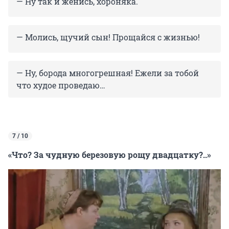
— Ну так и женись, хороняка.
— Молись, щучий сын! Прощайся с жизнью!
— Ну, борода многогрешная! Ежели за тобой
что худое проведаю…
7 / 10
«Что? За чудную березовую рощу двадцатку?..»