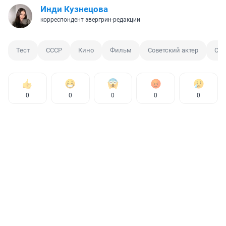
Инди Кузнецова
корреспондент эвергрин-редакции
Тест
СССР
Кино
Фильм
Советский актер
Сов
0
0
0
0
0