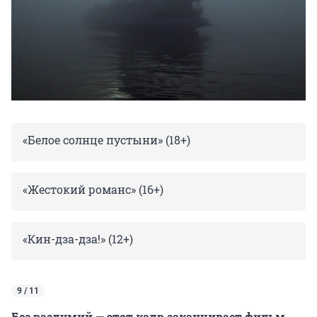
«Белое солнце пустыни» (18+)
«Жестокий романс» (16+)
«Кин-дза-дза!» (12+)
9 / 11
Без раздумий — этот кадр заканчивает фильм…