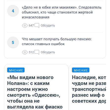
«Дело не в юбке или макияже». Следователь
4
объяснил, кто чаще становится жертвой
изнасилования
647
Обсудить
Что мешает получать большую пенсию:
5
список главных ошибок
512
Обсудить
МНЕНИЕ
МНЕНИЕ
«Мы видим нового
Наследие, кото
Нолана»: с каким
чудом не разва
настроем нужно
транспортный 
смотреть «Одиссею»,
разнес миф о 
чтобы она не
советских доро
выглядела как фиаско