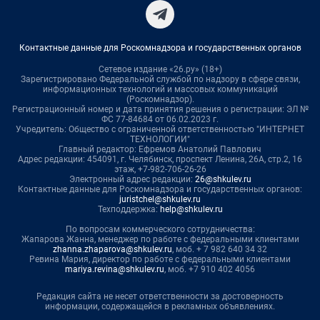
Контактные данные для Роскомнадзора и государственных органов
Сетевое издание «26.ру» (18+)
Зарегистрировано Федеральной службой по надзору в сфере связи,
информационных технологий и массовых коммуникаций
(Роскомнадзор).
Регистрационный номер и дата принятия решения о регистрации: ЭЛ №
ФС 77-84684 от 06.02.2023 г.
Учредитель: Общество с ограниченной ответственностью "ИНТЕРНЕТ
ТЕХНОЛОГИИ"
Главный редактор: Ефремов Анатолий Павлович
Адрес редакции: 454091, г. Челябинск, проспект Ленина, 26А, стр.2, 16
этаж, +7-982-706-26-26
Электронный адрес редакции:
26@shkulev.ru
Контактные данные для Роскомнадзора и государственных органов:
juristchel@shkulev.ru
Техподдержка:
help@shkulev.ru
По вопросам коммерческого сотрудничества:
Жапарова Жанна, менеджер по работе с федеральными клиентами
zhanna.zhaparova@shkulev.ru
, моб. + 7 982 640 34 32
Ревина Мария, директор по работе с федеральными клиентами
mariya.revina@shkulev.ru
, моб. +7 910 402 4056
Редакция сайта не несет ответственности за достоверность
информации, содержащейся в рекламных объявлениях.