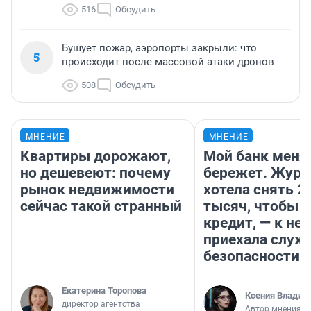
516
Обсудить
Бушует пожар, аэропорты закрыли: что
5
происходит после массовой атаки дронов
508
Обсудить
МНЕНИЕ
МНЕНИЕ
Квартиры дорожают,
Мой банк меня
но дешевеют: почему
бережет. Журн
рынок недвижимости
хотела снять 2
сейчас такой странный
тысяч, чтобы п
кредит, — к не
приехала служ
безопасности
Екатерина Торопова
Ксения Владим
директор агентства
Автор мнения