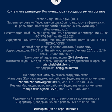
Контактные данные для Роскомнадзора и государственных органов
Сетевое издание «26.ру» (18+)
Зарегистрировано Федеральной службой по надзору в сфере связи,
информационных технологий и массовых коммуникаций
(Роскомнадзор).
Регистрационный номер и дата принятия решения о регистрации: ЭЛ №
ФС 77-84684 от 06.02.2023 г.
Учредитель: Общество с ограниченной ответственностью "ИНТЕРНЕТ
ТЕХНОЛОГИИ"
Главный редактор: Ефремов Анатолий Павлович
Адрес редакции: 454091, г. Челябинск, проспект Ленина, 26А, стр.2, 16
этаж, +7-982-706-26-26
Электронный адрес редакции:
26@shkulev.ru
Контактные данные для Роскомнадзора и государственных органов:
juristchel@shkulev.ru
Техподдержка:
help@shkulev.ru
По вопросам коммерческого сотрудничества:
Жапарова Жанна, менеджер по работе с федеральными клиентами
zhanna.zhaparova@shkulev.ru
, моб. + 7 982 640 34 32
Ревина Мария, директор по работе с федеральными клиентами
mariya.revina@shkulev.ru
, моб. +7 910 402 4056
Редакция сайта не несет ответственности за достоверность
информации, содержащейся в рекламных объявлениях.
Информация об ограничениях