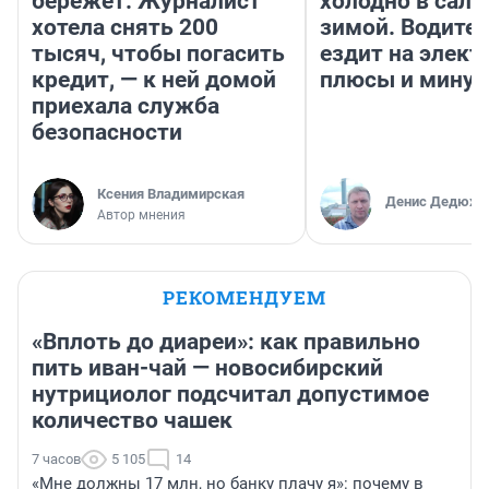
бережет. Журналист
холодно в сало
хотела снять 200
зимой. Водител
тысяч, чтобы погасить
ездит на элект
кредит, — к ней домой
плюсы и мину
приехала служба
безопасности
Ксения Владимирская
Денис Дедюхи
Автор мнения
РЕКОМЕНДУЕМ
«Вплоть до диареи»: как правильно
пить иван-чай — новосибирский
нутрициолог подсчитал допустимое
количество чашек
7 часов
5 105
14
«Мне должны 17 млн, но банку плачу я»: почему в