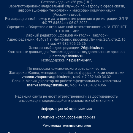
Сетевое издание «26.ру» (18+)
Зарегистрировано Федеральной службой по надзору в сфере связи,
информационных технологий и массовых коммуникаций
(Роскомнадзор).
Регистрационный номер и дата принятия решения о регистрации: ЭЛ №
ФС 77-84684 от 06.02.2023 г.
Учредитель: Общество с ограниченной ответственностью "ИНТЕРНЕТ
ТЕХНОЛОГИИ"
Главный редактор: Ефремов Анатолий Павлович
Адрес редакции: 454091, г. Челябинск, проспект Ленина, 26А, стр.2, 16
этаж, +7-982-706-26-26
Электронный адрес редакции:
26@shkulev.ru
Контактные данные для Роскомнадзора и государственных органов:
juristchel@shkulev.ru
Техподдержка:
help@shkulev.ru
По вопросам коммерческого сотрудничества:
Жапарова Жанна, менеджер по работе с федеральными клиентами
zhanna.zhaparova@shkulev.ru
, моб. + 7 982 640 34 32
Ревина Мария, директор по работе с федеральными клиентами
mariya.revina@shkulev.ru
, моб. +7 910 402 4056
Редакция сайта не несет ответственности за достоверность
информации, содержащейся в рекламных объявлениях.
Информация об ограничениях
Политика использования cookies
Рекомендательные системы