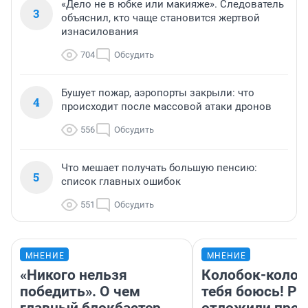
«Дело не в юбке или макияже». Следователь
3
объяснил, кто чаще становится жертвой
изнасилования
704
Обсудить
Бушует пожар, аэропорты закрыли: что
4
происходит после массовой атаки дронов
556
Обсудить
Что мешает получать большую пенсию:
5
список главных ошибок
551
Обсудить
МНЕНИЕ
МНЕНИЕ
«Никого нельзя
Колобок-колобо
победить». О чем
тебя боюсь! Ра
главный блокбастер
отложили прок