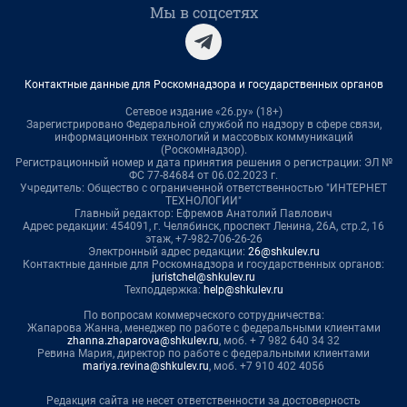
Мы в соцсетях
Контактные данные для Роскомнадзора и государственных органов
Сетевое издание «26.ру» (18+)
Зарегистрировано Федеральной службой по надзору в сфере связи,
информационных технологий и массовых коммуникаций
(Роскомнадзор).
Регистрационный номер и дата принятия решения о регистрации: ЭЛ №
ФС 77-84684 от 06.02.2023 г.
Учредитель: Общество с ограниченной ответственностью "ИНТЕРНЕТ
ТЕХНОЛОГИИ"
Главный редактор: Ефремов Анатолий Павлович
Адрес редакции: 454091, г. Челябинск, проспект Ленина, 26А, стр.2, 16
этаж, +7-982-706-26-26
Электронный адрес редакции:
26@shkulev.ru
Контактные данные для Роскомнадзора и государственных органов:
juristchel@shkulev.ru
Техподдержка:
help@shkulev.ru
По вопросам коммерческого сотрудничества:
Жапарова Жанна, менеджер по работе с федеральными клиентами
zhanna.zhaparova@shkulev.ru
, моб. + 7 982 640 34 32
Ревина Мария, директор по работе с федеральными клиентами
mariya.revina@shkulev.ru
, моб. +7 910 402 4056
Редакция сайта не несет ответственности за достоверность