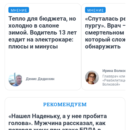
МНЕНИЕ
МНЕНИЕ
Тепло для бюджета, но
«Спуталась реч
холодно в салоне
пургу». Врач — 
зимой. Водитель 13 лет
смертельном д
ездит на электрокаре:
который слож
плюсы и минусы
обнаружить
Ирина Волкова
Главврач клини
Денис Дедюхин
«Реабилитация 
Волковой»
РЕКОМЕНДУЕМ
«Нашел Наденьку, а у нее пробита
голова». Мужчина рассказал, как
потерял жену при атаке БПЛА в