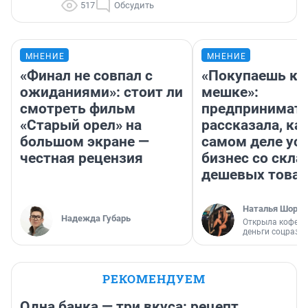
517
Обсудить
МНЕНИЕ
МНЕНИЕ
«Финал не совпал с
«Покупаешь ко
ожиданиями»: стоит ли
мешке»:
смотреть фильм
предпринимат
«Старый орел» на
рассказала, как
большом экране —
самом деле ус
честная рецензия
бизнес со скл
дешевых това
Наталья Шорох
Надежда Губарь
Открыла кофейн
деньги соцразв
РЕКОМЕНДУЕМ
Одна банка — три вкуса: рецепт