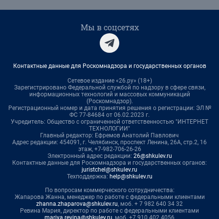
Мы в соцсетях
Контактные данные для Роскомнадзора и государственных органов
Сетевое издание «26.ру» (18+)
Зарегистрировано Федеральной службой по надзору в сфере связи,
информационных технологий и массовых коммуникаций
(Роскомнадзор).
Регистрационный номер и дата принятия решения о регистрации: ЭЛ №
ФС 77-84684 от 06.02.2023 г.
Учредитель: Общество с ограниченной ответственностью "ИНТЕРНЕТ
ТЕХНОЛОГИИ"
Главный редактор: Ефремов Анатолий Павлович
Адрес редакции: 454091, г. Челябинск, проспект Ленина, 26А, стр.2, 16
этаж, +7-982-706-26-26
Электронный адрес редакции:
26@shkulev.ru
Контактные данные для Роскомнадзора и государственных органов:
juristchel@shkulev.ru
Техподдержка:
help@shkulev.ru
По вопросам коммерческого сотрудничества:
Жапарова Жанна, менеджер по работе с федеральными клиентами
zhanna.zhaparova@shkulev.ru
, моб. + 7 982 640 34 32
Ревина Мария, директор по работе с федеральными клиентами
mariya.revina@shkulev.ru
, моб. +7 910 402 4056