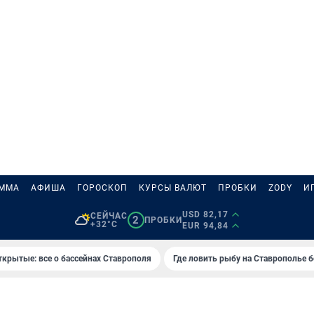
АММА
АФИША
ГОРОСКОП
КУРСЫ ВАЛЮТ
ПРОБКИ
ZODY
И
USD 82,17
СЕЙЧАС
2
ПРОБКИ
+32°C
EUR 94,84
ткрытые: все о бассейнах Ставрополя
Где ловить рыбу на Ставрополье 