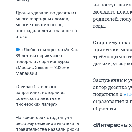
на поступление
молодого покол
Дроны ударили по десяткам
родителей, пол
многоквартирных домов,
многие охватил огонь,
годы.
пострадали дети: главное об
атаке
Старшему покол
привычки молод
«Люблю выигрывать!» Как
39-летняя парикмахер
требующими от 
покорила жюри конкурса
детьми, утверж
«Миссис Земля — 2026» в
Малайзии
Заслуженный уч
«Сейчас бы всё это
автор десятка 
запретили»: истории из
поделился c
V1.
советского детства в
образования и 
пионерских лагерях
обучении.
На какой срок отодвинули
реформу семейной ипотеки: в
«Интересных
правительстве назвали риски