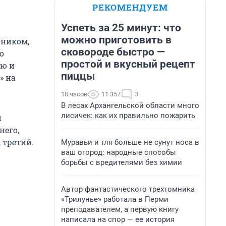
РЕКОМЕНДУЕМ
Успеть за 25 минут: что
можно приготовить в
щником,
сковороде быстро —
о
простой и вкусный рецепт
ию и
пиццы
» на
18 часов
11 357
3
В лесах Архангельской области много
лисичек: как их правильно пожарить
н
него,
, третий.
Муравьи и тля больше не сунут носа в
ваш огород: народные способы
борьбы с вредителями без химии
Автор фантастического трехтомника
«Трилунье» работала в Перми
преподавателем, а первую книгу
написала на спор — ее история