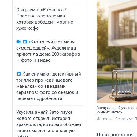
Сыграем в «Ромашку»?
Простая головоломка,
которая взбодрит мозг не
хуже кофе
«Кто-то считает меня
сумасшедшей». Художница
приютила дома 200 жирафов
— фото и видео
Как снимают детективный
триллер про «свинцового
маньяка» со звездами
сериалов: фото со съемок и
первые подробности
Заслуженный учитель 
Укусила змея? Зато паука
«умных чатах»
нового открыл! История
Источник: 
Серафима П
арахнолога, который обожает
свою смертельно опасную
Пока школьники
работу