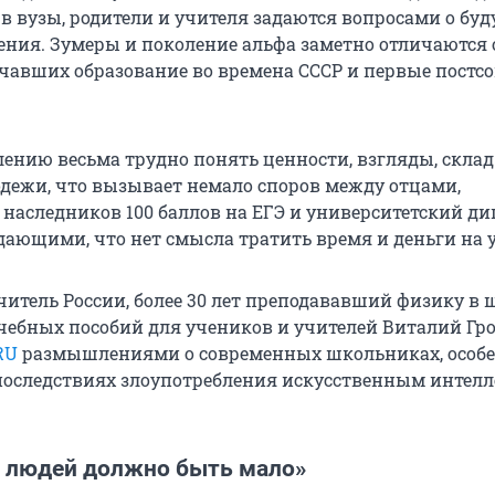
 в вузы, родители и учителя задаются вопросами о бу
ения. Зумеры и поколение альфа заметно отличаются 
учавших образование во времена СССР и первые постсо
ению весьма трудно понять ценности, взгляды, склад
ежи, что вызывает немало споров между отцами,
наследников 100 баллов на ЕГЭ и университетский ди
дающими, что нет смысла тратить время и деньги на у
итель России, более 30 лет преподававший физику в 
учебных пособий для учеников и учителей Виталий Гр
RU
размышлениями о современных школьниках, особе
последствиях злоупотребления искусственным интелл
 людей должно быть мало»