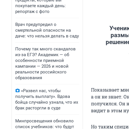
продукты, которые вы
покупаете каждый день:
репортаж с фото
Врач предупредил о
Ученик
смертельной опасности на
размы
даче: что нельзя делать в саду
решение
Почему так много скандалов
из-за ЕГЭ? Академик — об
особенности приемной
кампании — 2026 и новой
реальности российского
образования
Показывает мне 
«Развел нас, чтобы
а он не знает. 
получить выплату». Вдова
бойца случайно узнала, что их
получился. Он н
брак расторгли в суде
видит в этом ну
Минпросвещения обновило
Но таким специ
список учебников: что будут