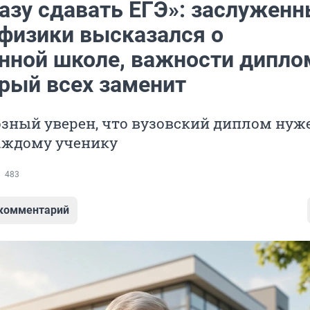
разу сдавать ЕГЭ»: заслужен
 физики высказался о
нной школе, важности дипло
орый всех заменит
зный уверен, что вузовский диплом нуж
каждому ученику
483
 комментарий