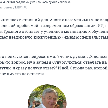
о многими задачами уже намного лучше человека
лстошеев / MSK1.RU
 интеллект, ставший для многих незаменимым помо
большой проблемой в современном образовании. ИИ, п
 Грозного отбивает у учеников мотивацию к обучен
оздает нездоровую конкуренцию «живым специалистам
сто пользуются нейросетями. Ученик думает: „Я долже
ой-то вопрос. Ну а зачем я буду мучиться, отвечать на 
гуглю и сразу получу ответ?“ И всё. Отсюда раз, второй
ове ничего не остается.