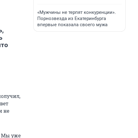
«Мужчины не терпят конкуренции».
Порнозвезда из Екатеринбурга
впервые показала своего мужа
ь,
ь
что
получил,
твет
и не
. Мы уже