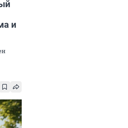
ный
ма и
ен