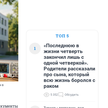
ТОП 5
«Последнюю в
1
жизни четверть
закончил лишь с
одной четверкой».
Родители рассказали
про сына, который
всю жизнь боролся с
раком
и в
5 352
Обсудить
документы