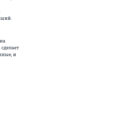
м
оший.
 на
 сделает
нные, и