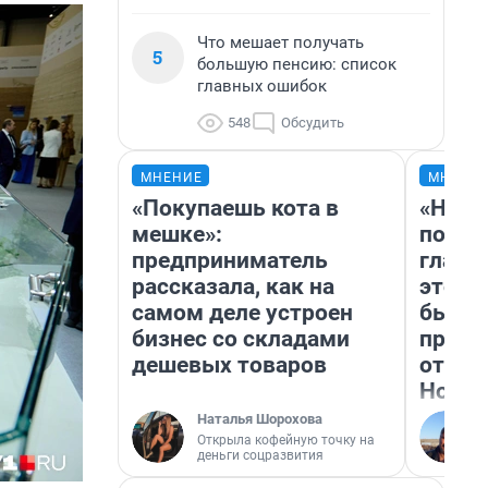
Что мешает получать
5
большую пенсию: список
главных ошибок
548
Обсудить
МНЕНИЕ
МНЕНИ
«Покупаешь кота в
«Нико
мешке»:
побед
предприниматель
главн
рассказала, как на
этого
самом деле устроен
бьет 
бизнес со складами
прока
дешевых товаров
отзыв
Нолан
Наталья Шорохова
Открыла кофейную точку на
деньги соцразвития