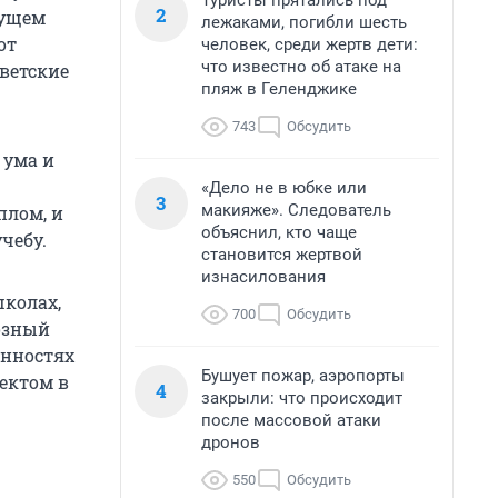
Туристы прятались под
2
дущем
лежаками, погибли шесть
от
человек, среди жертв дети:
что известно об атаке на
ветские
пляж в Геленджике
743
Обсудить
 ума и
«Дело не в юбке или
3
макияже». Следователь
плом, и
объяснил, кто чаще
чебу.
становится жертвой
изнасилования
школах,
700
Обсудить
озный
нностях
Бушует пожар, аэропорты
ектом в
4
закрыли: что происходит
после массовой атаки
дронов
550
Обсудить