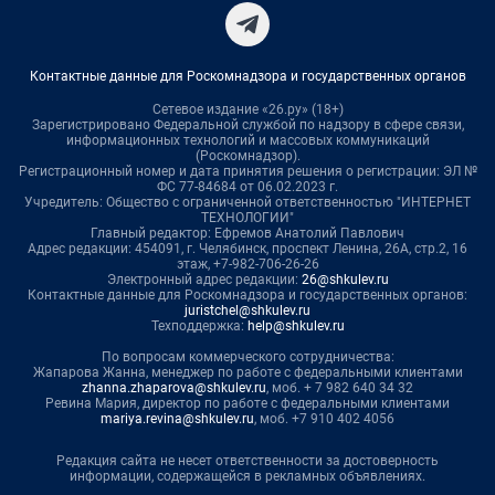
Контактные данные для Роскомнадзора и государственных органов
Сетевое издание «26.ру» (18+)
Зарегистрировано Федеральной службой по надзору в сфере связи,
информационных технологий и массовых коммуникаций
(Роскомнадзор).
Регистрационный номер и дата принятия решения о регистрации: ЭЛ №
ФС 77-84684 от 06.02.2023 г.
Учредитель: Общество с ограниченной ответственностью "ИНТЕРНЕТ
ТЕХНОЛОГИИ"
Главный редактор: Ефремов Анатолий Павлович
Адрес редакции: 454091, г. Челябинск, проспект Ленина, 26А, стр.2, 16
этаж, +7-982-706-26-26
Электронный адрес редакции:
26@shkulev.ru
Контактные данные для Роскомнадзора и государственных органов:
juristchel@shkulev.ru
Техподдержка:
help@shkulev.ru
По вопросам коммерческого сотрудничества:
Жапарова Жанна, менеджер по работе с федеральными клиентами
zhanna.zhaparova@shkulev.ru
, моб. + 7 982 640 34 32
Ревина Мария, директор по работе с федеральными клиентами
mariya.revina@shkulev.ru
, моб. +7 910 402 4056
Редакция сайта не несет ответственности за достоверность
информации, содержащейся в рекламных объявлениях.