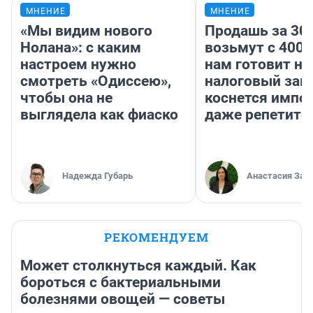
МНЕНИЕ
МНЕНИЕ
«Мы видим нового
Продашь за 300
Нолана»: с каким
возьмут с 4000
настроем нужно
нам готовит н
смотреть «Одиссею»,
налоговый зако
чтобы она не
коснется импор
выглядела как фиаско
даже репетито
Надежда Губарь
Анастасия Зав
РЕКОМЕНДУЕМ
Может столкнуться каждый. Как
бороться с бактериальными
болезнями овощей — советы