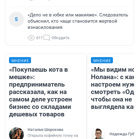
«Дело не в юбке или макияже». Следователь
5
объяснил, кто чаще становится жертвой
изнасилования
611
Обсудить
МНЕНИЕ
МНЕНИЕ
«Покупаешь кота в
«Мы видим нов
мешке»:
Нолана»: с как
предприниматель
настроем нужн
рассказала, как на
смотреть «Оди
самом деле устроен
чтобы она не
бизнес со складами
выглядела как
дешевых товаров
Наталья Шорохова
Надежда Губар
Открыла кофейную точку на