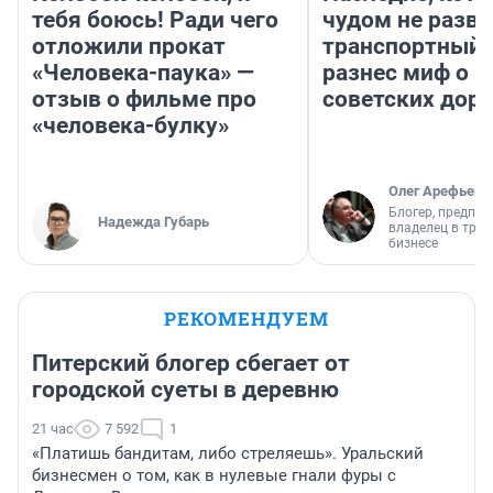
тебя боюсь! Ради чего
чудом не разва
отложили прокат
транспортный 
«Человека-паука» —
разнес миф о 
отзыв о фильме про
советских доро
«человека-булку»
Олег Арефьев
Блогер, предпри
Надежда Губарь
владелец в тра
бизнесе
РЕКОМЕНДУЕМ
Питерский блогер сбегает от
городской суеты в деревню
21 час
7 592
1
«Платишь бандитам, либо стреляешь». Уральский
бизнесмен о том, как в нулевые гнали фуры с