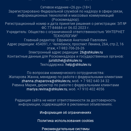
Сетевое издание «26.ру» (18+)
Зарегистрировано Федеральной службой по надзору в сфере связи,
информационных технологий и массовых коммуникаций
(Роскомнадзор).
Регистрационный номер и дата принятия решения о регистрации: ЭЛ №
ФС 77-84684 от 06.02.2023 г.
Учредитель: Общество с ограниченной ответственностью "ИНТЕРНЕТ
ТЕХНОЛОГИИ"
Главный редактор: Ефремов Анатолий Павлович
Адрес редакции: 454091, г. Челябинск, проспект Ленина, 26А, стр.2, 16
этаж, +7-982-706-26-26
Электронный адрес редакции:
26@shkulev.ru
Контактные данные для Роскомнадзора и государственных органов:
juristchel@shkulev.ru
Техподдержка:
help@shkulev.ru
По вопросам коммерческого сотрудничества:
Жапарова Жанна, менеджер по работе с федеральными клиентами
zhanna.zhaparova@shkulev.ru
, моб. + 7 982 640 34 32
Ревина Мария, директор по работе с федеральными клиентами
mariya.revina@shkulev.ru
, моб. +7 910 402 4056
Редакция сайта не несет ответственности за достоверность
информации, содержащейся в рекламных объявлениях.
Информация об ограничениях
Политика использования cookies
Рекомендательные системы