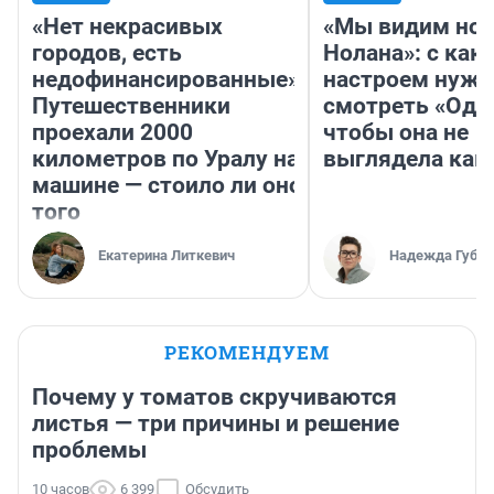
«Нет некрасивых
«Мы видим нов
городов, есть
Нолана»: с как
недофинансированные».
настроем нужн
Путешественники
смотреть «Оди
проехали 2000
чтобы она не
километров по Уралу на
выглядела как
машине — стоило ли оно
того
Екатерина Литкевич
Надежда Губар
РЕКОМЕНДУЕМ
Почему у томатов скручиваются
листья — три причины и решение
проблемы
10 часов
6 399
Обсудить