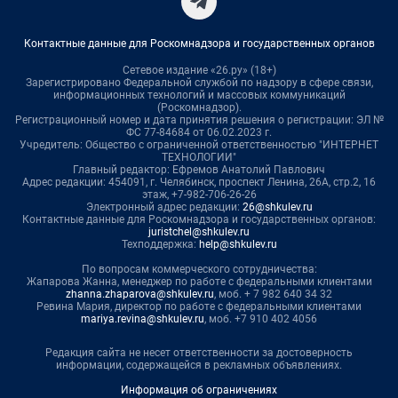
Контактные данные для Роскомнадзора и государственных органов
Сетевое издание «26.ру» (18+)
Зарегистрировано Федеральной службой по надзору в сфере связи,
информационных технологий и массовых коммуникаций
(Роскомнадзор).
Регистрационный номер и дата принятия решения о регистрации: ЭЛ №
ФС 77-84684 от 06.02.2023 г.
Учредитель: Общество с ограниченной ответственностью "ИНТЕРНЕТ
ТЕХНОЛОГИИ"
Главный редактор: Ефремов Анатолий Павлович
Адрес редакции: 454091, г. Челябинск, проспект Ленина, 26А, стр.2, 16
этаж, +7-982-706-26-26
Электронный адрес редакции:
26@shkulev.ru
Контактные данные для Роскомнадзора и государственных органов:
juristchel@shkulev.ru
Техподдержка:
help@shkulev.ru
По вопросам коммерческого сотрудничества:
Жапарова Жанна, менеджер по работе с федеральными клиентами
zhanna.zhaparova@shkulev.ru
, моб. + 7 982 640 34 32
Ревина Мария, директор по работе с федеральными клиентами
mariya.revina@shkulev.ru
, моб. +7 910 402 4056
Редакция сайта не несет ответственности за достоверность
информации, содержащейся в рекламных объявлениях.
Информация об ограничениях