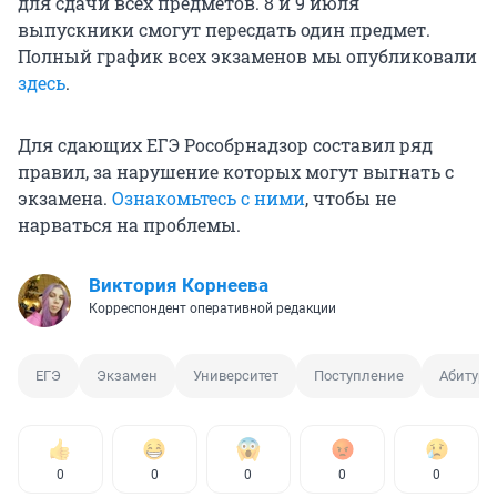
для сдачи всех предметов. 8 и 9 июля
выпускники смогут пересдать один предмет.
Полный график всех экзаменов мы опубликовали
здесь
.
Для сдающих ЕГЭ Рособрнадзор составил ряд
правил, за нарушение которых могут выгнать с
экзамена.
Ознакомьтесь с ними
, чтобы не
нарваться на проблемы.
Виктория Корнеева
Корреспондент оперативной редакции
ЕГЭ
Экзамен
Университет
Поступление
Абитури
0
0
0
0
0