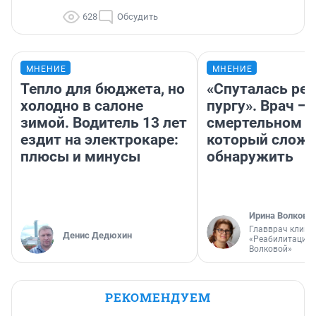
628
Обсудить
МНЕНИЕ
МНЕНИЕ
Тепло для бюджета, но
«Спуталась реч
холодно в салоне
пургу». Врач — 
зимой. Водитель 13 лет
смертельном д
ездит на электрокаре:
который слож
плюсы и минусы
обнаружить
Ирина Волкова
Главврач клини
Денис Дедюхин
«Реабилитация 
Волковой»
РЕКОМЕНДУЕМ