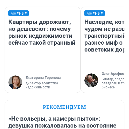
МНЕНИЕ
МНЕНИЕ
Квартиры дорожают,
Наследие, кото
но дешевеют: почему
чудом не разва
рынок недвижимости
транспортный 
сейчас такой странный
разнес миф о 
советских доро
Олег Арефьев
Екатерина Торопова
Блогер, предпри
директор агентства
владелец в тра
недвижимости
бизнесе
РЕКОМЕНДУЕМ
«Не вольеры, а камеры пыток»:
девушка пожаловалась на состояние