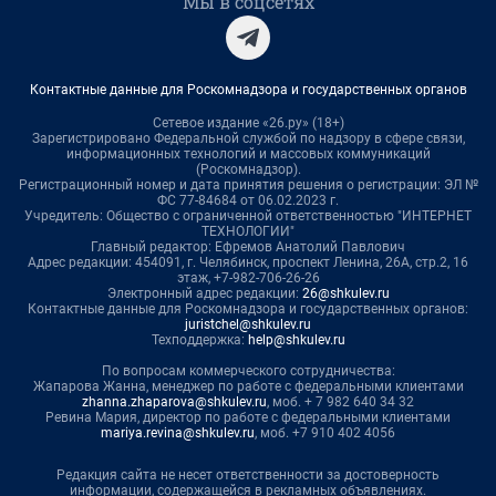
Мы в соцсетях
Контактные данные для Роскомнадзора и государственных органов
Сетевое издание «26.ру» (18+)
Зарегистрировано Федеральной службой по надзору в сфере связи,
информационных технологий и массовых коммуникаций
(Роскомнадзор).
Регистрационный номер и дата принятия решения о регистрации: ЭЛ №
ФС 77-84684 от 06.02.2023 г.
Учредитель: Общество с ограниченной ответственностью "ИНТЕРНЕТ
ТЕХНОЛОГИИ"
Главный редактор: Ефремов Анатолий Павлович
Адрес редакции: 454091, г. Челябинск, проспект Ленина, 26А, стр.2, 16
этаж, +7-982-706-26-26
Электронный адрес редакции:
26@shkulev.ru
Контактные данные для Роскомнадзора и государственных органов:
juristchel@shkulev.ru
Техподдержка:
help@shkulev.ru
По вопросам коммерческого сотрудничества:
Жапарова Жанна, менеджер по работе с федеральными клиентами
zhanna.zhaparova@shkulev.ru
, моб. + 7 982 640 34 32
Ревина Мария, директор по работе с федеральными клиентами
mariya.revina@shkulev.ru
, моб. +7 910 402 4056
Редакция сайта не несет ответственности за достоверность
информации, содержащейся в рекламных объявлениях.