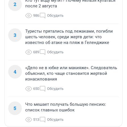
Кто тут воду мутит? Почему нельзя купаться
2
после 2 августа
986
Обсудить
Туристы прятались под лежаками, погибли
3
шесть человек, среди жертв дети: что
известно об атаке на пляж в Геленджике
689
Обсудить
«Дело не в юбке или макияже». Следователь
4
объяснил, кто чаще становится жертвой
изнасилования
650
Обсудить
Что мешает получать большую пенсию:
5
список главных ошибок
513
Обсудить