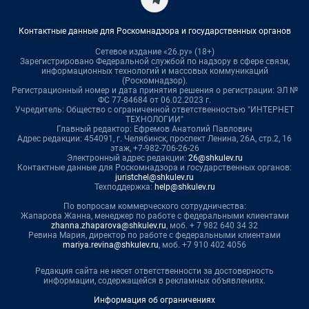
Контактные данные для Роскомнадзора и государственных органов
Сетевое издание «26.ру» (18+)
Зарегистрировано Федеральной службой по надзору в сфере связи,
информационных технологий и массовых коммуникаций
(Роскомнадзор).
Регистрационный номер и дата принятия решения о регистрации: ЭЛ №
ФС 77-84684 от 06.02.2023 г.
Учредитель: Общество с ограниченной ответственностью "ИНТЕРНЕТ
ТЕХНОЛОГИИ"
Главный редактор: Ефремов Анатолий Павлович
Адрес редакции: 454091, г. Челябинск, проспект Ленина, 26А, стр.2, 16
этаж, +7-982-706-26-26
Электронный адрес редакции:
26@shkulev.ru
Контактные данные для Роскомнадзора и государственных органов:
juristchel@shkulev.ru
Техподдержка:
help@shkulev.ru
По вопросам коммерческого сотрудничества:
Жапарова Жанна, менеджер по работе с федеральными клиентами
zhanna.zhaparova@shkulev.ru
, моб. + 7 982 640 34 32
Ревина Мария, директор по работе с федеральными клиентами
mariya.revina@shkulev.ru
, моб. +7 910 402 4056
Редакция сайта не несет ответственности за достоверность
информации, содержащейся в рекламных объявлениях.
Информация об ограничениях