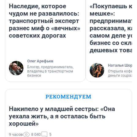
Наследие, которое
«Покупаешь ко
чудом не развалилось:
мешке»:
транспортный эксперт
предпринимат
разнес миф о «вечных»
рассказала, как
советских дорогах
самом деле ус
бизнес со скл
дешевых това
Олег Арефьев
Наталья Шорох
Блогер, предприниматель,
владелец в транспортном
Открыла кофейн
бизнесе
деньги соцразв
РЕКОМЕНДУЕМ
Накипело у младшей сестры: «Она
уехала жить, а я осталась быть
хорошей»
9 часов
8 040
5