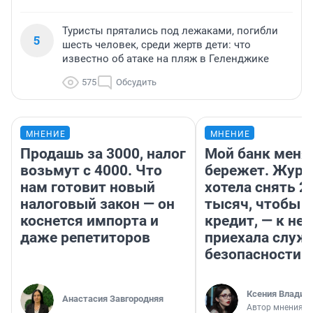
Туристы прятались под лежаками, погибли
5
шесть человек, среди жертв дети: что
известно об атаке на пляж в Геленджике
575
Обсудить
МНЕНИЕ
МНЕНИЕ
Продашь за 3000, налог
Мой банк меня
возьмут с 4000. Что
бережет. Журн
нам готовит новый
хотела снять 2
налоговый закон — он
тысяч, чтобы п
коснется импорта и
кредит, — к не
даже репетиторов
приехала служ
безопасности
Ксения Владим
Анастасия Завгородняя
Автор мнения