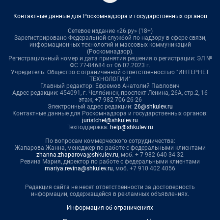
Контактные данные для Роскомнадзора и государственных органов
Сетевое издание «26.ру» (18+)
Зарегистрировано Федеральной службой по надзору в сфере связи,
информационных технологий и массовых коммуникаций
(Роскомнадзор).
Регистрационный номер и дата принятия решения о регистрации: ЭЛ №
ФС 77-84684 от 06.02.2023 г.
Учредитель: Общество с ограниченной ответственностью "ИНТЕРНЕТ
ТЕХНОЛОГИИ"
Главный редактор: Ефремов Анатолий Павлович
Адрес редакции: 454091, г. Челябинск, проспект Ленина, 26А, стр.2, 16
этаж, +7-982-706-26-26
Электронный адрес редакции:
26@shkulev.ru
Контактные данные для Роскомнадзора и государственных органов:
juristchel@shkulev.ru
Техподдержка:
help@shkulev.ru
По вопросам коммерческого сотрудничества:
Жапарова Жанна, менеджер по работе с федеральными клиентами
zhanna.zhaparova@shkulev.ru
, моб. + 7 982 640 34 32
Ревина Мария, директор по работе с федеральными клиентами
mariya.revina@shkulev.ru
, моб. +7 910 402 4056
Редакция сайта не несет ответственности за достоверность
информации, содержащейся в рекламных объявлениях.
Информация об ограничениях