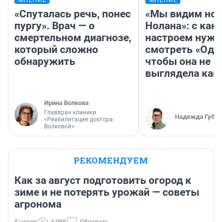
МНЕНИЕ
МНЕНИЕ
«Спуталась речь, понес
«Мы видим нов
пургу». Врач — о
Нолана»: с как
смертельном диагнозе,
настроем нужн
который сложно
смотреть «Оди
обнаружить
чтобы она не
выглядела как
Ирина Волкова
Главврач клиники
Надежда Губар
«Реабилитация доктора
Волковой»
РЕКОМЕНДУЕМ
Как за август подготовить огород к
зиме и не потерять урожай — советы
агронома
5 часов
4 088
Обсудить