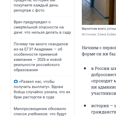
продукты, которые вы
покупаете каждый день:
репортаж с фото
Врач предупредил о
смертельной опасности на
Вероятнее всего, устн
даче: что нельзя делать в саду
Источник: 
Елена Буйв
Почему так много скандалов
Начнем с перво
из-за ЕГЭ? Академик — об
форме он ни был
особенности приемной
кампании — 2026 и новой
реальности российского
в России ш
образования
добросовес
«проходят 
«Развел нас, чтобы
ни админис
получить выплату». Вдова
бойца случайно узнала, что их
участников
брак расторгли в суде
история — 
Минпросвещения обновило
гражданств
список учебников: что будут