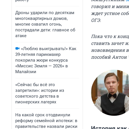
говорил и мини
Дроны ударили по десяткам
ждет устное со
многоквартирных домов,
ОГЭ.
многие охватил огонь,
пострадали дети: главное об
атаке
Пока что к кон
ставить зачет и
«Люблю выигрывать!» Как
нововведения в
39-летняя парикмахер
пособий Антон Ч
покорила жюри конкурса
«Миссис Земля — 2026» в
Малайзии
«Сейчас бы всё это
запретили»: истории из
советского детства в
пионерских лагерях
На какой срок отодвинули
реформу семейной ипотеки: в
правительстве назвали риски
История как