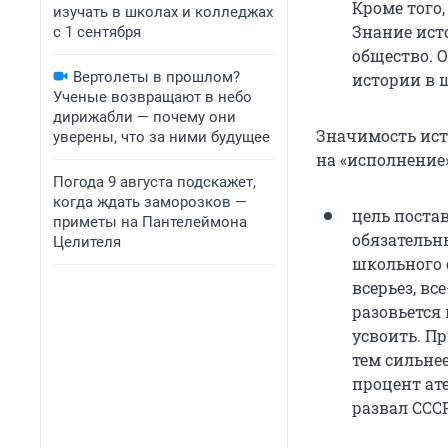
Кроме того,
изучать в школах и колледжах
Знание ист
с 1 сентября
общество. 
Вертолеты в прошлом?
истории в ш
Ученые возвращают в небо
дирижабли — почему они
Значимость ист
уверены, что за ними будущее
на «исполнение»
Погода 9 августа подскажет,
когда ждать заморозков —
цель поста
приметы на Пантелеймона
обязательн
Целителя
школьного 
всерьез, вс
разовьется
усвоить. П
тем сильне
процент ат
развал ССС