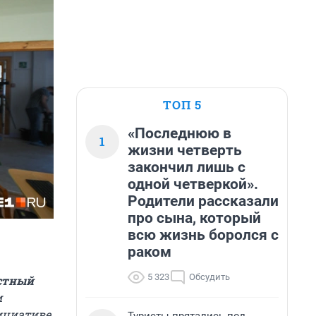
ТОП 5
«Последнюю в
1
жизни четверть
закончил лишь с
одной четверкой».
Родители рассказали
про сына, который
всю жизнь боролся с
раком
5 323
Обсудить
стный
м
ициативе