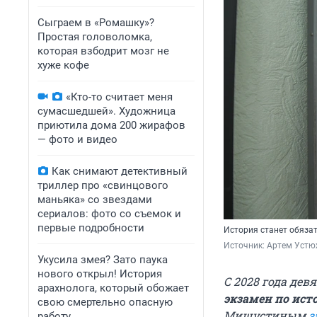
Сыграем в «Ромашку»?
Простая головоломка,
которая взбодрит мозг не
хуже кофе
«Кто-то считает меня
сумасшедшей». Художница
приютила дома 200 жирафов
— фото и видео
Как снимают детективный
триллер про «свинцового
маньяка» со звездами
сериалов: фото со съемок и
первые подробности
История станет обязат
Источник: 
Артем Устю
Укусила змея? Зато паука
нового открыл! История
С 2028 года де
арахнолога, который обожает
экзамен по ист
свою смертельно опасную
Мишустиным
з
работу