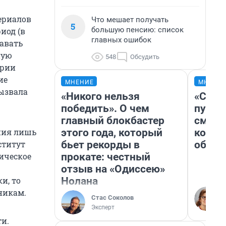
ериалов
Что мешает получать
5
большую пенсию: список
иод (в
главных ошибок
давать
ную
548
Обсудить
ории
ие
МНЕНИЕ
МНЕНИ
вызвала
«Никого нельзя
«Спут
победить». О чем
пургу»
главный блокбастер
смерт
этого года, который
котор
ния лишь
бьет рекорды в
обнар
ститут
прокате: честный
ическое
отзыв на «Одиссею»
Нолана
и, то
никам.
Стас Соколов
Эксперт
и.