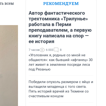
РЕКОМЕНДУЕМ
ть всем
Автор фантастического
трехтомника «Трилунье»
работала в Перми
преподавателем, а первую
книгу написала на спор —
ее история
7 часов
6 003
8
«Уголовник я, родные со мной не
общаются»: как бывший «афганец» 30
лет живет в землянке посреди леса
под Рязанью
Победили опухоль размером с яйцо и
вытащили младенца с того света.
Пять историй врачей из Тюмени со
счастливым концом