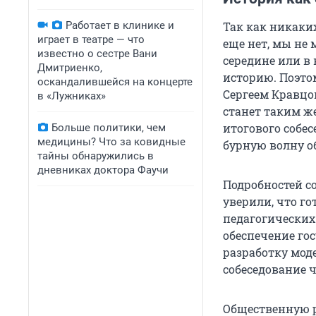
Работает в клинике и
Так как никак
играет в театре — что
еще нет, мы не 
известно о сестре Вани
середине или в 
Дмитриенко,
историю. Поэт
оскандалившейся на концерте
Сергеем Кравцо
в «Лужниках»
станет таким ж
итогового собе
Больше политики, чем
медицины? Что за ковидные
бурную волну о
тайны обнаружились в
дневниках доктора Фаучи
Подробностей с
уверили, что г
педагогических
обеспечение го
разработку моде
собеседование 
Общественную р