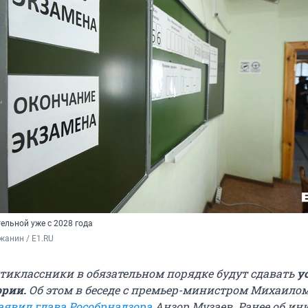
ельной уже с 2028 года
жанин / E1.RU
вятиклассники в обязательном порядке будут сдавать
у
ории.
Об этом в беседе с премьер-министром Михаило
аявил глава Рособрнадзора
Анзор Музаев. Ранее об ин