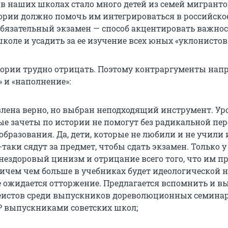
 в наших школах стало много детей из семей мигранто
ории должно помочь им интегрироваться в российско
Обязательный экзамен — способ акцентировать важнос
коле и усадить за ее изучение всех юных «уклонистов
ории трудно отрицать. Поэтому контраргументы нап
 и «наполнение»:
влена верно, но выбран неподходящий инструмент. Ур
ые зачеты по истории не помогут без радикальной пе
образования. Да, дети, которые не любили и не учили
е-таки сядут за предмет, чтобы сдать экзамен. Только у
 нездоровый цинизм и отрицание всего того, что им п
ричем чем больше в учебниках будет идеологической н
е ожидается отторжение. Предлагается вспомнить и в
еистов среди выпускников дореволюционных семинар
Р выпускниками советских школ;