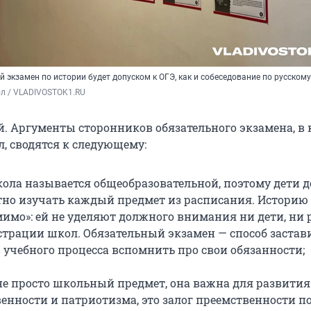
ый экзамен по истории будет допуском к ОГЭ, как и собеседование по русском
ол / VLADIVOSTOK1.RU
й. Аргументы сторонников обязательного экзамена, в 
, сводятся к следующему:
кола называется общеобразовательной, поэтому дети
тно изучать каждый предмет из расписания. Историю
мимо»: ей не уделяют должного внимания ни дети, ни 
трации школ. Обязательный экзамен — способ застави
 учебного процесса вспомнить про свои обязанности;
не просто школьный предмет, она важна для развития
енности и патриотизма, это залог преемственности п