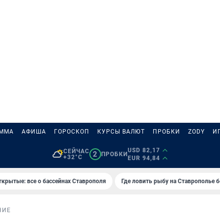
АММА
АФИША
ГОРОСКОП
КУРСЫ ВАЛЮТ
ПРОБКИ
ZODY
И
USD 82,17
СЕЙЧАС
2
ПРОБКИ
+32°C
EUR 94,84
ткрытые: все о бассейнах Ставрополя
Где ловить рыбу на Ставрополье 
НИЕ