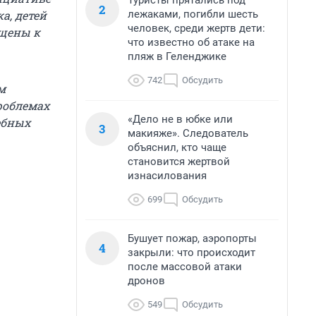
Туристы прятались под
2
лежаками, погибли шесть
а, детей
человек, среди жертв дети:
ущены к
что известно об атаке на
пляж в Геленджике
742
Обсудить
м
роблемах
«Дело не в юбке или
ебных
3
макияже». Следователь
объяснил, кто чаще
становится жертвой
изнасилования
699
Обсудить
Бушует пожар, аэропорты
4
закрыли: что происходит
после массовой атаки
дронов
549
Обсудить