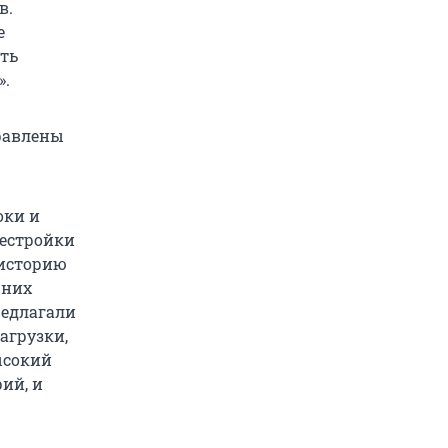
в.
е
ть
».
равлены
оки и
рестройки
 историю
 них
редлагали
агрузки,
ысокий
ий, и