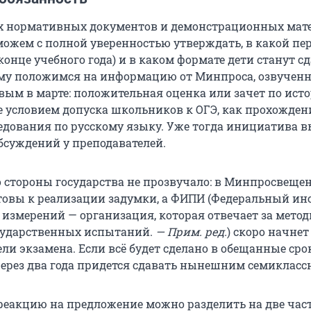
их нормативных документов и демонстрационных мат
можем с полной уверенностью утверждать, в какой пер
конце учебного года) и в каком формате дети станут с
ому положимся на информацию от Минпроса, озвучен
вым в марте: положительная оценка или зачет по ист
е условием допуска школьников к ОГЭ, как прохожден
седования по русскому языку. Уже тогда инициатива 
бсуждений у преподавателей.
о стороны государства не прозвучало: в Минпросвеще
отовы к реализации задумки, а ФИПИ (Федеральный ин
 измерений — организация, которая отвечает за метод
сударственных испытаний.
— Прим. ред.
) скоро начнет
ли экзамена. Если всё будет сделано в обещанные срок
через два года придется сдавать нынешним семикласс
еакцию на предложение можно разделить на две част