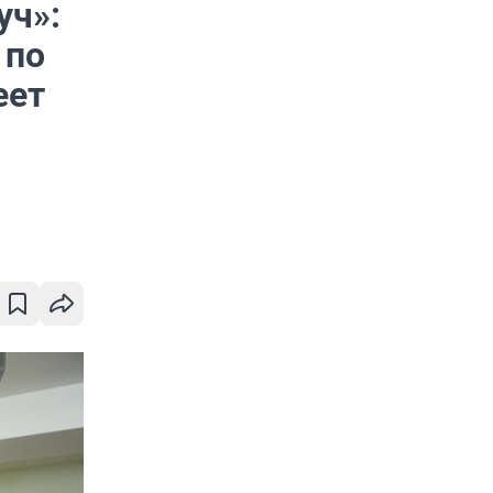
уч»:
 по
еет