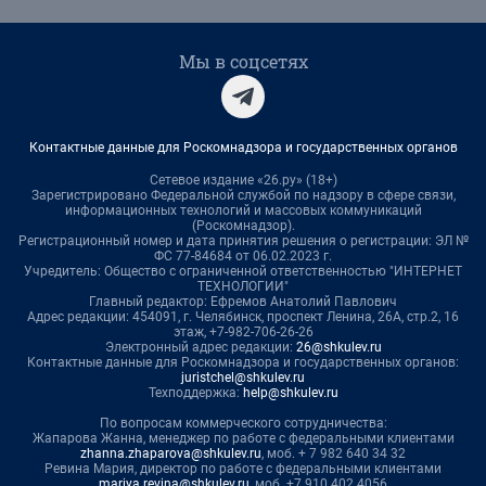
Мы в соцсетях
Контактные данные для Роскомнадзора и государственных органов
Сетевое издание «26.ру» (18+)
Зарегистрировано Федеральной службой по надзору в сфере связи,
информационных технологий и массовых коммуникаций
(Роскомнадзор).
Регистрационный номер и дата принятия решения о регистрации: ЭЛ №
ФС 77-84684 от 06.02.2023 г.
Учредитель: Общество с ограниченной ответственностью "ИНТЕРНЕТ
ТЕХНОЛОГИИ"
Главный редактор: Ефремов Анатолий Павлович
Адрес редакции: 454091, г. Челябинск, проспект Ленина, 26А, стр.2, 16
этаж, +7-982-706-26-26
Электронный адрес редакции:
26@shkulev.ru
Контактные данные для Роскомнадзора и государственных органов:
juristchel@shkulev.ru
Техподдержка:
help@shkulev.ru
По вопросам коммерческого сотрудничества:
Жапарова Жанна, менеджер по работе с федеральными клиентами
zhanna.zhaparova@shkulev.ru
, моб. + 7 982 640 34 32
Ревина Мария, директор по работе с федеральными клиентами
mariya.revina@shkulev.ru
, моб. +7 910 402 4056