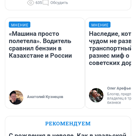
635
Обсудить
МНЕНИЕ
МНЕНИЕ
«Машина просто
Наследие, кото
полетела». Водитель
чудом не разва
сравнил бензин в
транспортный 
Казахстане и России
разнес миф о 
советских доро
Олег Арефьев
Блогер, предпри
Анатолий Кузнецов
владелец в тра
бизнесе
РЕКОМЕНДУЕМ
С рождения в неволе. Как в уральской