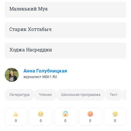
Маленький Мук
Старик Хоттабыч
Ходжа Насреддин
Анна Голубницкая
журналист MSK1.RU
Литература
Чтение
Школьная программа
Тест
О
0
0
0
0
0