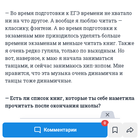
— Во время подготовки к ЕГЭ времени не хватало
ни на что другое. А вообще я люблю читать —
классику, фэнтези. А во время подготовки к
экзаменам мне приходилось уделять больше
времени экзаменам и меньше читать книг. Также
я очень редко гуляла, только по выходным. Но
вот, наверное, к маю я начала заниматься
танцами, и сейчас занимаюсь хип-хопом. Мне
нравится, что эта музыка очень динамична и
танцы тоже динамичные.
— Есть ли список книг, которые ты себе наметила
прочитать после окончания школы?
— Да, я хочу дочитать «Идиота» Достоевского.
0
Комментарии
Начала читать перед ЕГЭ, но это большая книга,
которую сложно читать, потому что надо сидеть и