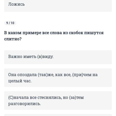
Ложись
9 / 10
В каком примере все слова из скобок пишутся
слитно?
Важно иметь (в)виду.
Она опоздала (так)же, как все, (при)чем на
целый час.
(С)начала все стеснялись, но (за)тем
разговорились.