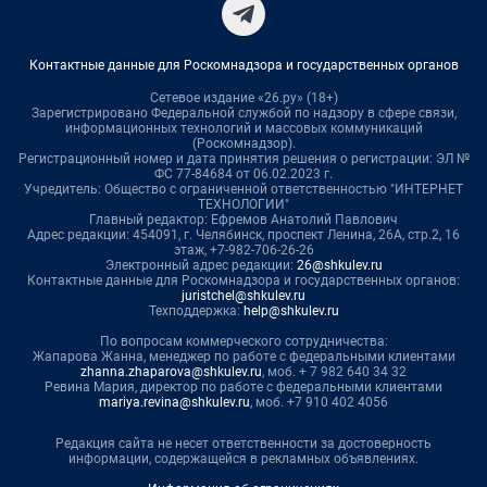
Контактные данные для Роскомнадзора и государственных органов
Сетевое издание «26.ру» (18+)
Зарегистрировано Федеральной службой по надзору в сфере связи,
информационных технологий и массовых коммуникаций
(Роскомнадзор).
Регистрационный номер и дата принятия решения о регистрации: ЭЛ №
ФС 77-84684 от 06.02.2023 г.
Учредитель: Общество с ограниченной ответственностью "ИНТЕРНЕТ
ТЕХНОЛОГИИ"
Главный редактор: Ефремов Анатолий Павлович
Адрес редакции: 454091, г. Челябинск, проспект Ленина, 26А, стр.2, 16
этаж, +7-982-706-26-26
Электронный адрес редакции:
26@shkulev.ru
Контактные данные для Роскомнадзора и государственных органов:
juristchel@shkulev.ru
Техподдержка:
help@shkulev.ru
По вопросам коммерческого сотрудничества:
Жапарова Жанна, менеджер по работе с федеральными клиентами
zhanna.zhaparova@shkulev.ru
, моб. + 7 982 640 34 32
Ревина Мария, директор по работе с федеральными клиентами
mariya.revina@shkulev.ru
, моб. +7 910 402 4056
Редакция сайта не несет ответственности за достоверность
информации, содержащейся в рекламных объявлениях.