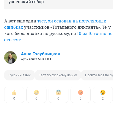
успенский собор
А вот еще один
тест, он основан на популярных
ошибках
участников «Тотального диктанта». Те, у
кого была двойка по русскому, на
10 из 10 точно не
ответят
.
Анна Голубницкая
журналист MSK1.RU
Русский язык
Тест по русскому языку
Пройти тест по рус
0
0
0
0
2