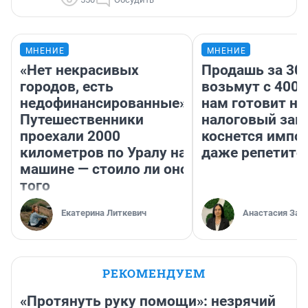
МНЕНИЕ
МНЕНИЕ
«Нет некрасивых
Продашь за 300
городов, есть
возьмут с 4000
недофинансированные».
нам готовит н
Путешественники
налоговый зако
проехали 2000
коснется импор
километров по Уралу на
даже репетито
машине — стоило ли оно
того
Екатерина Литкевич
Анастасия Зав
РЕКОМЕНДУЕМ
«Протянуть руку помощи»: незрячий