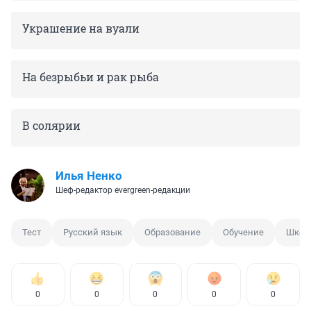
Украшение на вуали
На безрыбьи и рак рыба
В солярии
Илья Ненко
Шеф-редактор evergreen-редакции
Тест
Русский язык
Образование
Обучение
Школ
0
0
0
0
0