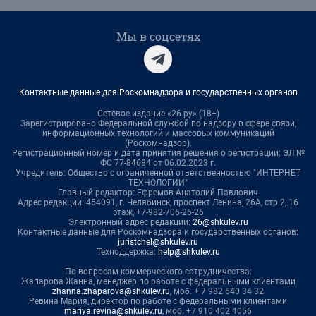
Мы в соцсетях
Контактные данные для Роскомнадзора и государственных органов
Сетевое издание «26.ру» (18+)
Зарегистрировано Федеральной службой по надзору в сфере связи,
информационных технологий и массовых коммуникаций
(Роскомнадзор).
Регистрационный номер и дата принятия решения о регистрации: ЭЛ №
ФС 77-84684 от 06.02.2023 г.
Учредитель: Общество с ограниченной ответственностью "ИНТЕРНЕТ
ТЕХНОЛОГИИ"
Главный редактор: Ефремов Анатолий Павлович
Адрес редакции: 454091, г. Челябинск, проспект Ленина, 26А, стр.2, 16
этаж, +7-982-706-26-26
Электронный адрес редакции:
26@shkulev.ru
Контактные данные для Роскомнадзора и государственных органов:
juristchel@shkulev.ru
Техподдержка:
help@shkulev.ru
По вопросам коммерческого сотрудничества:
Жапарова Жанна, менеджер по работе с федеральными клиентами
zhanna.zhaparova@shkulev.ru
, моб. + 7 982 640 34 32
Ревина Мария, директор по работе с федеральными клиентами
mariya.revina@shkulev.ru
, моб. +7 910 402 4056