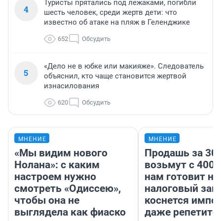
Туристы прятались под лежаками, погибли
4
шесть человек, среди жертв дети: что
известно об атаке на пляж в Геленджике
652
Обсудить
«Дело не в юбке или макияже». Следователь
5
объяснил, кто чаще становится жертвой
изнасилования
620
Обсудить
МНЕНИЕ
МНЕНИЕ
«Мы видим нового
Продашь за 300
Нолана»: с каким
возьмут с 4000
настроем нужно
нам готовит н
смотреть «Одиссею»,
налоговый зако
чтобы она не
коснется импор
выглядела как фиаско
даже репетито