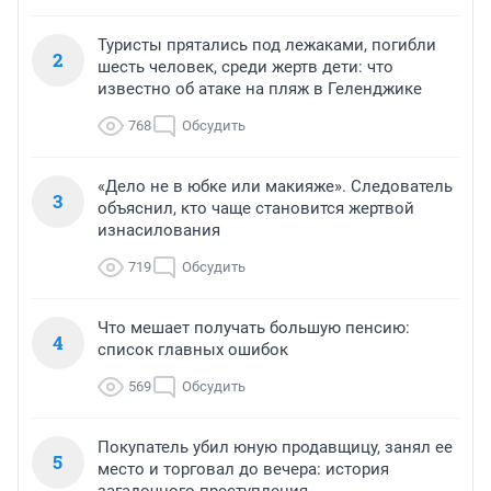
Туристы прятались под лежаками, погибли
2
шесть человек, среди жертв дети: что
известно об атаке на пляж в Геленджике
768
Обсудить
«Дело не в юбке или макияже». Следователь
3
объяснил, кто чаще становится жертвой
изнасилования
719
Обсудить
Что мешает получать большую пенсию:
4
список главных ошибок
569
Обсудить
Покупатель убил юную продавщицу, занял ее
5
место и торговал до вечера: история
загадочного преступления