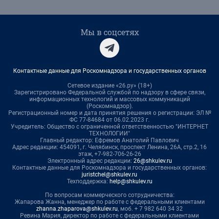
Мы в соцсетях
Контактные данные для Роскомнадзора и государственных органов
Сетевое издание «26.ру» (18+)
Зарегистрировано Федеральной службой по надзору в сфере связи,
информационных технологий и массовых коммуникаций
(Роскомнадзор).
Регистрационный номер и дата принятия решения о регистрации: ЭЛ №
ФС 77-84684 от 06.02.2023 г.
Учредитель: Общество с ограниченной ответственностью "ИНТЕРНЕТ
ТЕХНОЛОГИИ"
Главный редактор: Ефремов Анатолий Павлович
Адрес редакции: 454091, г. Челябинск, проспект Ленина, 26А, стр.2, 16
этаж, +7-982-706-26-26
Электронный адрес редакции:
26@shkulev.ru
Контактные данные для Роскомнадзора и государственных органов:
juristchel@shkulev.ru
Техподдержка:
help@shkulev.ru
По вопросам коммерческого сотрудничества:
Жапарова Жанна, менеджер по работе с федеральными клиентами
zhanna.zhaparova@shkulev.ru
, моб. + 7 982 640 34 32
Ревина Мария, директор по работе с федеральными клиентами