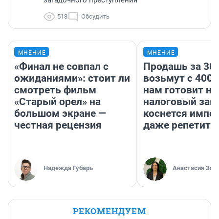
518
Обсудить
МНЕНИЕ
МНЕНИЕ
«Финал не совпал с
Продашь за 300
ожиданиями»: стоит ли
возьмут с 4000
смотреть фильм
нам готовит н
«Старый орел» на
налоговый зако
большом экране —
коснется импор
честная рецензия
даже репетито
Надежда Губарь
Анастасия Зав
РЕКОМЕНДУЕМ