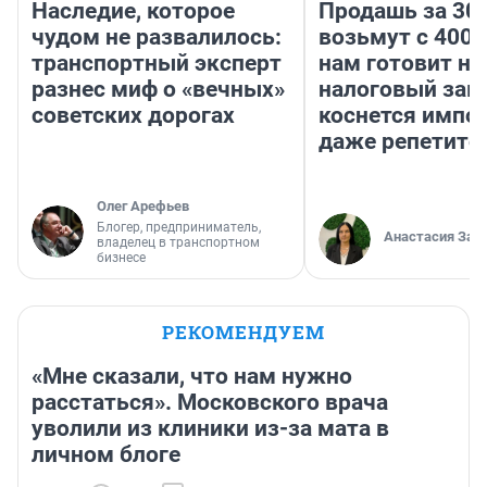
Наследие, которое
Продашь за 300
чудом не развалилось:
возьмут с 4000
транспортный эксперт
нам готовит н
разнес миф о «вечных»
налоговый зако
советских дорогах
коснется импор
даже репетито
Олег Арефьев
Блогер, предприниматель,
Анастасия Зав
владелец в транспортном
бизнесе
РЕКОМЕНДУЕМ
«Мне сказали, что нам нужно
расстаться». Московского врача
уволили из клиники из-за мата в
личном блоге