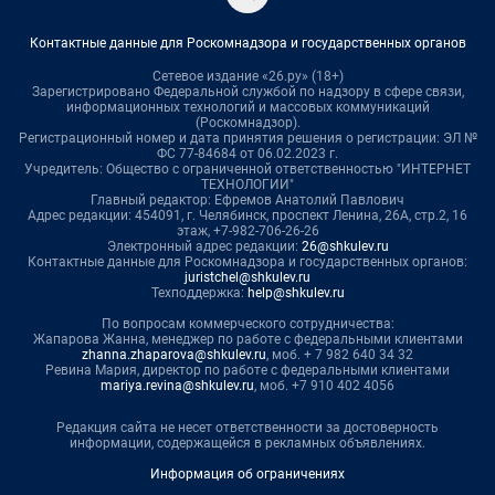
Контактные данные для Роскомнадзора и государственных органов
Сетевое издание «26.ру» (18+)
Зарегистрировано Федеральной службой по надзору в сфере связи,
информационных технологий и массовых коммуникаций
(Роскомнадзор).
Регистрационный номер и дата принятия решения о регистрации: ЭЛ №
ФС 77-84684 от 06.02.2023 г.
Учредитель: Общество с ограниченной ответственностью "ИНТЕРНЕТ
ТЕХНОЛОГИИ"
Главный редактор: Ефремов Анатолий Павлович
Адрес редакции: 454091, г. Челябинск, проспект Ленина, 26А, стр.2, 16
этаж, +7-982-706-26-26
Электронный адрес редакции:
26@shkulev.ru
Контактные данные для Роскомнадзора и государственных органов:
juristchel@shkulev.ru
Техподдержка:
help@shkulev.ru
По вопросам коммерческого сотрудничества:
Жапарова Жанна, менеджер по работе с федеральными клиентами
zhanna.zhaparova@shkulev.ru
, моб. + 7 982 640 34 32
Ревина Мария, директор по работе с федеральными клиентами
mariya.revina@shkulev.ru
, моб. +7 910 402 4056
Редакция сайта не несет ответственности за достоверность
информации, содержащейся в рекламных объявлениях.
Информация об ограничениях