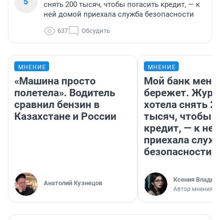
5
снять 200 тысяч, чтобы погасить кредит, — к
ней домой приехала служба безопасности
637
Обсудить
МНЕНИЕ
МНЕНИЕ
«Машина просто
Мой банк меня
полетела». Водитель
бережет. Журн
сравнил бензин в
хотела снять 2
Казахстане и России
тысяч, чтобы п
кредит, — к не
приехала служ
безопасности
Ксения Владим
Анатолий Кузнецов
Автор мнения