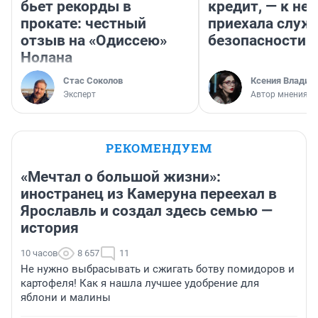
бьет рекорды в
кредит, — к не
прокате: честный
приехала служ
отзыв на «Одиссею»
безопасности
Нолана
Стас Соколов
Ксения Владим
Эксперт
Автор мнения
РЕКОМЕНДУЕМ
«Мечтал о большой жизни»:
иностранец из Камеруна переехал в
Ярославль и создал здесь семью —
история
10 часов
8 657
11
Не нужно выбрасывать и сжигать ботву помидоров и
картофеля! Как я нашла лучшее удобрение для
яблони и малины