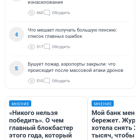
изнасилования
660
Обсудить
Что мешает получать большую пенсию:
4
список главных ошибок
517
Обсудить
Бушует пожар, аэропорты закрыли: что
5
происходит после массовой атаки дронов
510
Обсудить
МНЕНИЕ
МНЕНИЕ
«Никого нельзя
Мой банк меня
победить». О чем
бережет. Журн
главный блокбастер
хотела снять 2
этого года, который
тысяч, чтобы п