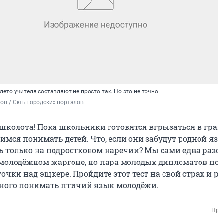
лето учителя составляют не просто так. Но это не точно
в / Сеть городских порталов
 школота! Пока школьники готовятся вгрызаться в гр
имся понимать детей. Что, если они забудут родной я
ь только на подростковом наречии? Мы сами едва раз
молодёжном жаргоне, но пара молодых дипломатов п
точки над эщкере. Пройдите этот тест на свой страх и р
много понимать птичий язык молодёжи.
Пр