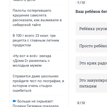
1 / 12
Пилоты потерпевшего
Ваш ребёнок бег
крушение самолета
рассказали, как выживали в
сибирской тайге
Ребёнка укуси
В 100 г всего 23 ккал: три
рецепта с главным летним
продуктом
Просто ребён
«Ну вот и всё»: звезда
«Дома-2» развелась с
Это крик рад
молодым мужем
Справится даже школьник:
Это завуалир
пройдите тест по географии, в
пальцам
котором очень стыдно
ошибиться
Больше не скрывает:
2 / 12
Полина Гагарина показала