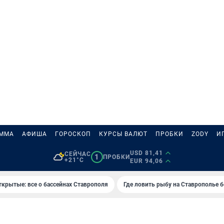
АММА
АФИША
ГОРОСКОП
КУРСЫ ВАЛЮТ
ПРОБКИ
ZODY
И
USD 81,41
СЕЙЧАС
1
ПРОБКИ
+21°C
EUR 94,06
ткрытые: все о бассейнах Ставрополя
Где ловить рыбу на Ставрополье 