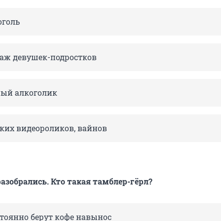
оголь
паж девушек-подростков
ый алкоголик
ких видеороликов, вайнов
азобрались. Кто такая тамблер-гёрл?
остоянно берут кофе навынос