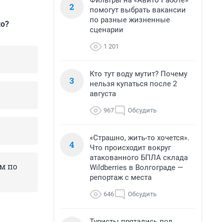
Фильтры на «Авито Работе»
2
помогут выбрать вакансии
по разные жизненные
ло?
сценарии
1 201
Кто тут воду мутит? Почему
3
нельзя купаться после 2
августа
967
Обсудить
«Страшно, жить-то хочется».
4
Что происходит вокруг
атакованного БПЛА склада
м по
Wildberries в Волгограде —
репортаж с места
646
Обсудить
Туристы прятались под