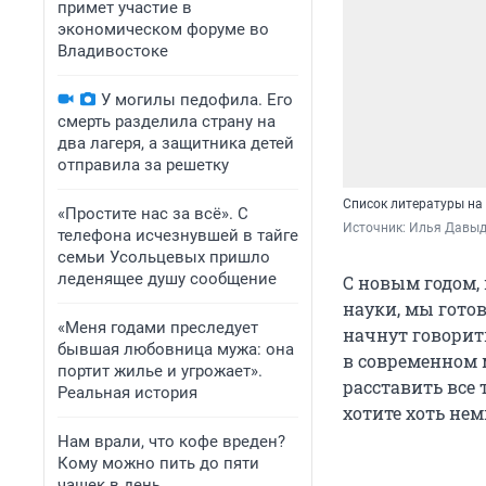
примет участие в
экономическом форуме во
Владивостоке
У могилы педофила. Его
смерть разделила страну на
два лагеря, а защитника детей
отправила за решетку
Список литературы на 
«Простите нас за всё». С
Источник: 
Илья Давыдо
телефона исчезнувшей в тайге
семьи Усольцевых пришло
леденящее душу сообщение
С новым годом,
науки, мы готов
«Меня годами преследует
начнут говорит
бывшая любовница мужа: она
в современном 
портит жилье и угрожает».
расставить все 
Реальная история
хотите хоть не
Нам врали, что кофе вреден?
Кому можно пить до пяти
чашек в день