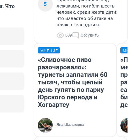
5
ш. Что
лежаками, погибли шесть
человек, среди жертв дети:
что известно об атаке на
пляж в Геленджике
609
Обсудить
МНЕНИЕ
МНЕНИ
«Сливочное пиво
«Поку
разочаровало»:
мешке
туристы заплатили 60
предп
тысяч, чтобы целый
расска
день гулять по парку
самом
Юрского периода и
бизне
Хогвартсу
дешев
Яна Шаламова