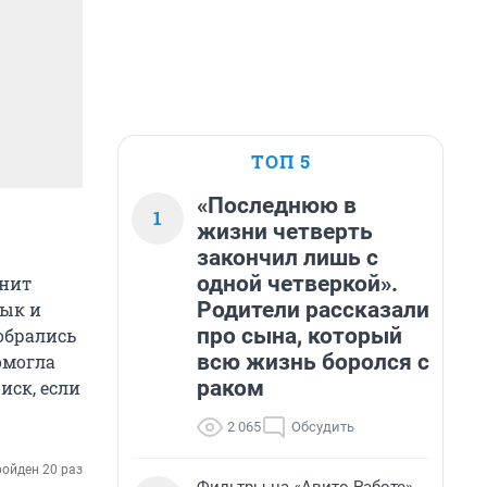
ТОП 5
«Последнюю в
1
жизни четверть
закончил лишь с
одной четверкой».
анит
Родители рассказали
зык и
про сына, который
обрались
всю жизнь боролся с
омогла
раком
иск, если
2 065
Обсудить
ойден 20 раз