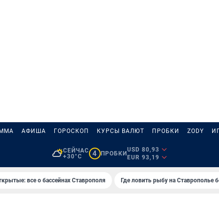
АММА
АФИША
ГОРОСКОП
КУРСЫ ВАЛЮТ
ПРОБКИ
ZODY
И
USD 80,93
СЕЙЧАС
4
ПРОБКИ
+30°C
EUR 93,19
ткрытые: все о бассейнах Ставрополя
Где ловить рыбу на Ставрополье 