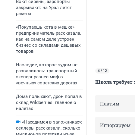
Воют сирены, аэропорты
закрывают: на Урал летят
ракеты
«Покупаешь кота в мешке»:
предприниматель рассказала,
как на самом деле устроен
бизнес со складами дешевых
товаров
Наследие, которое чудом не
развалилось: транспортный
4 / 12
эксперт разнес миф о
Школа требует 
«вечных» советских дорогах
Дома полыхают, дрон попал в
склад Wildberries: главное о
Платим
налетах
«Находимся в заложниках»:
Игнорируем
селлеры рассказали, сколько
миллионов потеряли из-за