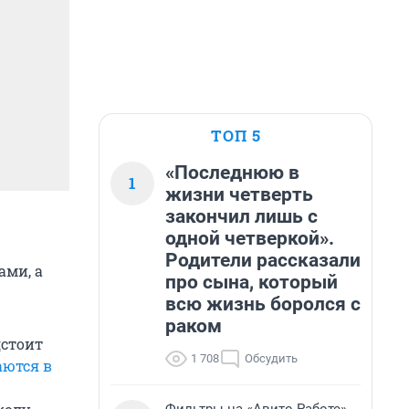
ТОП 5
«Последнюю в
1
жизни четверть
закончил лишь с
одной четверкой».
Родители рассказали
ами, а
про сына, который
всю жизнь боролся с
раком
дстоит
1 708
Обсудить
ются в