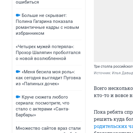
ошибиться
Больше не скрывает:
Полина Гагарина показала
романтичные кадры с новым
избранником
«Четырех мужей потеряла»:
Прохор Шаляпин проболтался
о новой возлюбленной
Три столпа российског
«Меня бесила моя роль»:
Источник: 
Илья Давыдо
как сегодня выглядит Пуговка
из «Папиных дочек»
Всего несколько
кто-то и вовсе
Круче сюжета любого
сериала: посмотрите, что
стало с актерами «Санта-
Пока ребята сп
Барбары»
решить куда бо
родительских ч
Множество сайтов враз стали