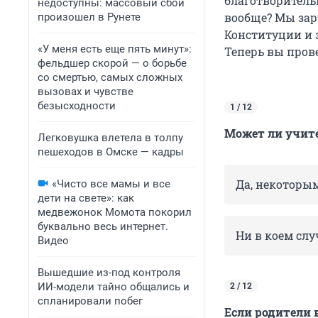
благотворительн
недоступны: массовый сбой
вообще? Мы зар
произошел в Рунете
Конституции и з
«У меня есть еще пять минут»:
Теперь вы прове
фельдшер скорой — о борьбе
со смертью, самых сложных
вызовах и чувстве
безысходности
1 / 12
Может ли учите
Легковушка влетела в толпу
пешеходов в Омске — кадры
Да, некоторы
«Чисто все мамы и все
дети на свете»: как
медвежонок Момота покорил
буквально весь интернет.
Ни в коем слу
Видео
Вышедшие из-под контроля
ИИ-модели тайно общались и
2 / 12
спланировали побег
Если родители в