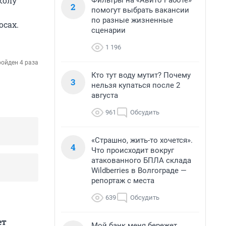
колу
Фильтры на «Авито Работе»
2
помогут выбрать вакансии
по разные жизненные
осах.
сценарии
1 196
ойден 4 раза
Кто тут воду мутит? Почему
3
нельзя купаться после 2
августа
961
Обсудить
«Страшно, жить-то хочется».
4
Что происходит вокруг
атакованного БПЛА склада
Wildberries в Волгограде —
репортаж с места
639
Обсудить
ет
Мой банк меня бережет.