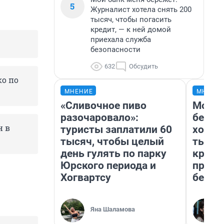
5
Журналист хотела снять 200
тысяч, чтобы погасить
кредит, — к ней домой
приехала служба
безопасности
632
Обсудить
ко по
МНЕНИЕ
МНЕНИ
«Сливочное пиво
Мой б
разочаровало»:
береж
н в
туристы заплатили 60
хотел
тысяч, чтобы целый
тысяч
день гулять по парку
креди
Юрского периода и
приех
Хогвартсу
безоп
Яна Шаламова