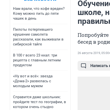
Обучение
Нам врали, что кофе вреден?
школе, н
Кому можно пить до пяти
чашек в день
правиль
Пилоты потерпевшего
Попробуйте 
крушение самолета
рассказали, как выживали в
бесед в род
сибирской тайге
26 августа 2019, 05:00
В 100 г всего 23 ккал: три
рецепта с главным летним
продуктом
Написать
«Ну вот и всё»: звезда
«Дома-2» развелась с
молодым мужем
Справится даже школьник:
пройдите тест по географии, в
котором очень стыдно