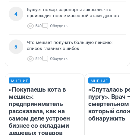
Бушует пожар, аэропорты закрыли: что
4
происходит после массовой атаки дронов
540
Обсудить
Что мешает получать большую пенсию:
5
список главных ошибок
540
Обсудить
МНЕНИЕ
МНЕНИЕ
«Покупаешь кота в
«Спуталась реч
мешке»:
пургу». Врач — 
предприниматель
смертельном д
рассказала, как на
который слож
самом деле устроен
обнаружить
бизнес со складами
дешевых товаров