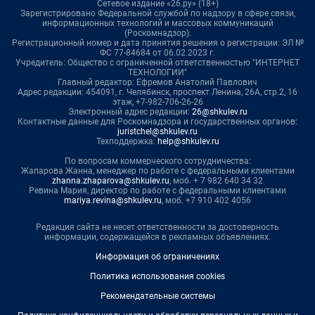
Сетевое издание «26.ру» (18+)
Зарегистрировано Федеральной службой по надзору в сфере связи,
информационных технологий и массовых коммуникаций
(Роскомнадзор).
Регистрационный номер и дата принятия решения о регистрации: ЭЛ №
ФС 77-84684 от 06.02.2023 г.
Учредитель: Общество с ограниченной ответственностью "ИНТЕРНЕТ
ТЕХНОЛОГИИ"
Главный редактор: Ефремов Анатолий Павлович
Адрес редакции: 454091, г. Челябинск, проспект Ленина, 26А, стр.2, 16
этаж, +7-982-706-26-26
Электронный адрес редакции:
26@shkulev.ru
Контактные данные для Роскомнадзора и государственных органов:
juristchel@shkulev.ru
Техподдержка:
help@shkulev.ru
По вопросам коммерческого сотрудничества:
Жапарова Жанна, менеджер по работе с федеральными клиентами
zhanna.zhaparova@shkulev.ru
, моб. + 7 982 640 34 32
Ревина Мария, директор по работе с федеральными клиентами
mariya.revina@shkulev.ru
, моб. +7 910 402 4056
Редакция сайта не несет ответственности за достоверность
информации, содержащейся в рекламных объявлениях.
Информация об ограничениях
Политика использования cookies
Рекомендательные системы