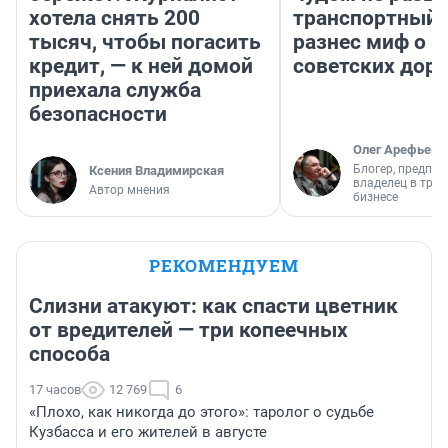
хотела снять 200
транспортный 
тысяч, чтобы погасить
разнес миф о 
кредит, — к ней домой
советских доро
приехала служба
безопасности
Олег Арефьев
Блогер, предпри
Ксения Владимирская
владелец в тра
Автор мнения
бизнесе
РЕКОМЕНДУЕМ
Слизни атакуют: как спасти цветник
от вредителей — три копеечных
способа
17 часов
12 769
6
«Плохо, как никогда до этого»: таролог о судьбе
Кузбасса и его жителей в августе