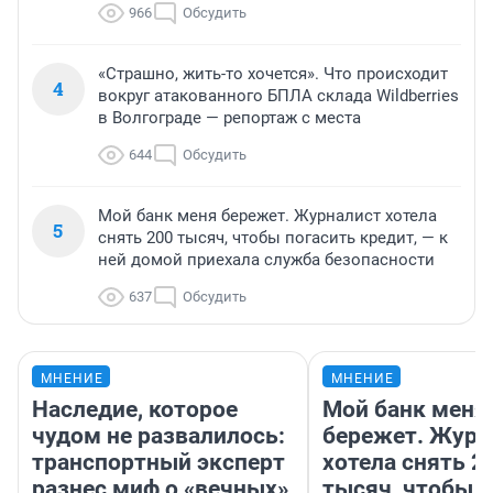
966
Обсудить
«Страшно, жить-то хочется». Что происходит
4
вокруг атакованного БПЛА склада Wildberries
в Волгограде — репортаж с места
644
Обсудить
Мой банк меня бережет. Журналист хотела
5
снять 200 тысяч, чтобы погасить кредит, — к
ней домой приехала служба безопасности
637
Обсудить
МНЕНИЕ
МНЕНИЕ
Наследие, которое
Мой банк меня
чудом не развалилось:
бережет. Журн
транспортный эксперт
хотела снять 2
разнес миф о «вечных»
тысяч, чтобы п