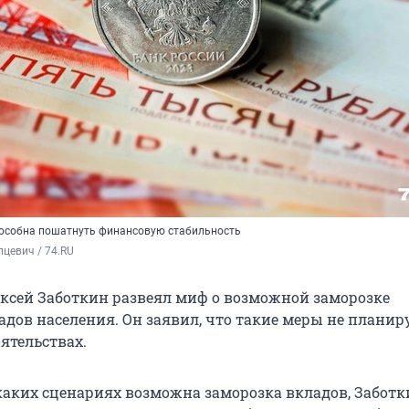
особна пошатнуть финансовую стабильность
цевич / 74.RU
ксей Заботкин развеял миф о возможной заморозке
адов населения. Он заявил, что такие меры не планир
ятельствах.
 каких сценариях возможна заморозка вкладов, Забот