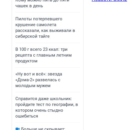
Кому можно пить до пяти
чашек в день
Пилоты потерпевшего
крушение самолета
рассказали, как выживали в
сибирской тайге
В 100 г всего 23 ккал: три
рецепта с главным летним
продуктом
«Ну вот и всё»: звезда
«Дома-2» развелась с
молодым мужем
Справится даже школьник:
пройдите тест по географии, в
котором очень стыдно
ошибиться
Больше не скрывает: