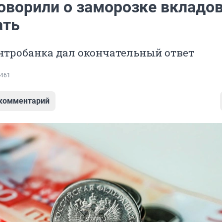
оворили о заморозке вкладов
ать
нтробанка дал окончательный ответ
461
 комментарий