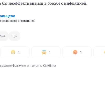
ь бы неэффективными в борьбе с инфляцией.
альцева
рреспондент оперативной
зка
ЦБ
0
0
0
ыделите фрагмент и нажмите Ctrl+Enter