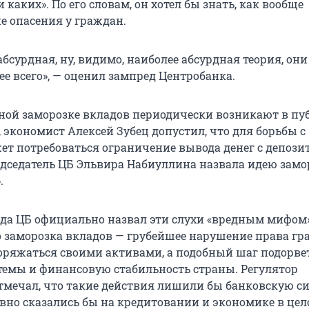
и каких». По его словам, он хотел бы знать, как вообще
е опасения у граждан.
абсурдная, ну, видимо, наиболее абсурдная теория, они
е всего», — оценил зампред Центробанка.
ной заморозке вкладов периодически возникают в п
 экономист Алексей Зубец допустил, что для борьбы с
т потребоваться ограничение вывода денег с депозит
редседатель ЦБ Эльвира Набиуллина назвала идею зам
.
года ЦБ официально назвал эти слухи «вредным мифом»
о заморозка вкладов — грубейшее нарушение права гр
ряжаться своими активами, а подобный шаг подорве
темы и финансовую стабильность страны. Регулятор
тмечал, что такие действия лишили бы банковскую с
вно сказались бы на кредитовании и экономике в цело