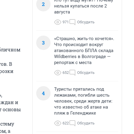
Кто тут воду мутит? Почему
2
нельзя купаться после 2
августа
971
Обсудить
«Страшно, жить-то хочется».
3
Что происходит вокруг
убличном
атакованного БПЛА склада
Wildberries в Волгограде —
репортаж с места
ов. В
орозки
652
Обсудить
Туристы прятались под
4
,
лежаками, погибли шесть
человек, среди жертв дети:
аждан и
что известно об атаке на
т основы
пляж в Геленджике
истему
622
Обсудить
м, а