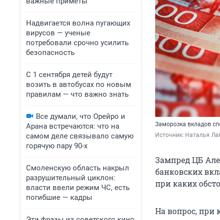
важные приметы
Надвигается волна пугающих
вирусов — ученые
потребовали срочно усилить
безопасность
С 1 сентября детей будут
возить в автобусах по новым
правилам — что важно знать
Все думали, что Орейро и
Заморозка вкладов сп
Арана встречаются: что на
самом деле связывало самую
Источник: 
Наталья Лап
горячую пару 90-х
Зампред ЦБ Але
Смоленскую область накрыл
банковских вкл
разрушительный циклон:
при каких обсто
власти ввели режим ЧС, есть
погибшие — кадры
На вопрос, при
Эти фразы из советского кино