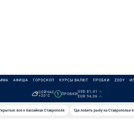
АММА
АФИША
ГОРОСКОП
КУРСЫ ВАЛЮТ
ПРОБКИ
ZODY
И
USD 81,41
СЕЙЧАС
1
ПРОБКИ
+20°C
EUR 94,06
ткрытые: все о бассейнах Ставрополя
Где ловить рыбу на Ставрополье 