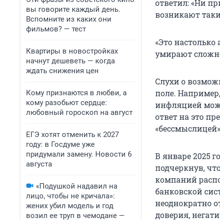
ответил: «Ни пр
вы говорите каждый день.
возникают таки
Вспомните из каких они
фильмов? — тест
«Это настолько 
Квартиры в новостройках
умирают сложне
начнут дешеветь — когда
ждать снижения цен
Слухи о возмож
поле. Например,
Кому признаются в любви, а
кому разобьют сердце:
инфляцией може
любовный гороскоп на август
ответ на это п
«бессмыслицей»
ЕГЭ хотят отменить к 2027
году: в Госдуме уже
придумали замену. Новости 6
В январе 2025 
августа
подчеркнув, чт
компаний распо
«Подушкой надавил на
банковской сис
лицо, чтобы не кричала»:
неоднократно о
жених убил модель и год
доверия, негати
возил ее труп в чемодане —