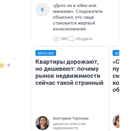
«Дело не в юбке или
5
макияже». Следователь
объяснил, кто чаще
становится жертвой
изнасилования
589
Обсудить
МНЕНИЕ
МНЕНИ
Квартиры дорожают,
«Спут
0
но дешевеют: почему
пургу»
рынок недвижимости
смерт
сейчас такой странный
котор
обнар
Екатерина Торопова
директор агентства
недвижимости