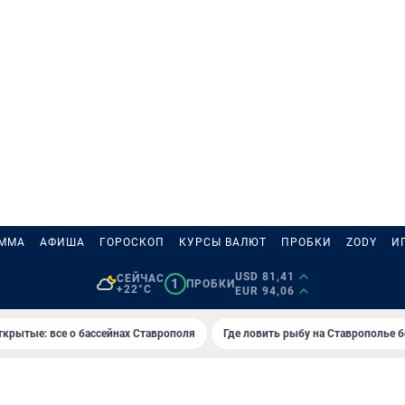
АММА
АФИША
ГОРОСКОП
КУРСЫ ВАЛЮТ
ПРОБКИ
ZODY
И
USD 81,41
СЕЙЧАС
1
ПРОБКИ
+22°C
EUR 94,06
ткрытые: все о бассейнах Ставрополя
Где ловить рыбу на Ставрополье 