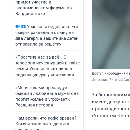
примет участие в
экономическом форуме во
Владивостоке
У могилы педофила. Его
смерть разделила страну на
два лагеря, а защитника детей
отправила за решетку
«Простите нас за всё». С
телефона исчезнувшей в тайге
семьи Усольцевых пришло
Доступ к сообщениям п
леденящее душу сообщение
Источник: 
Евгений Соф
«Меня годами преследует
бывшая любовница мужа: она
За банковскими
портит жилье и угрожает».
имеет доступа 
Реальная история
происходит кон
«Уполномоченна
Нам врали, что кофе вреден?
Кому можно пить до пяти
чашек в день