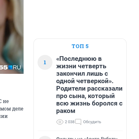
ТОП 5
«Последнюю в
1
жизни четверть
закончил лишь с
одной четверкой».
Родители рассказали
про сына, который
С не
всю жизнь боролся с
амом деле
раком
нии
2 038
Обсудить