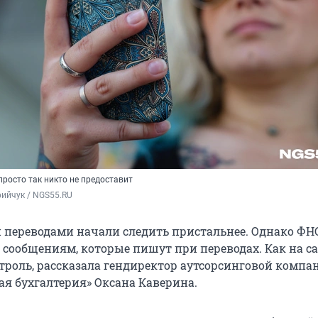
росто так никто не предоставит
ийчук / NGS55.RU 
 переводами начали следить пристальнее. Однако ФН
к сообщениям, которые пишут при переводах. Как на с
троль, рассказала гендиректор аутсорсинговой компа
я бухгалтерия» Оксана Каверина.