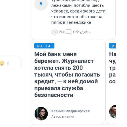
5
лежаками, погибли шесть
человек, среди жертв дети:
что известно об атаке на
пляж в Геленджике
608
Обсудить
МНЕНИЕ
МНЕНИ
Мой банк меня
Насле
бережет. Журналист
чудом
0
хотела снять 200
транс
тысяч, чтобы погасить
разне
кредит, — к ней домой
совет
приехала служба
безопасности
Ксения Владимирская
Автор мнения