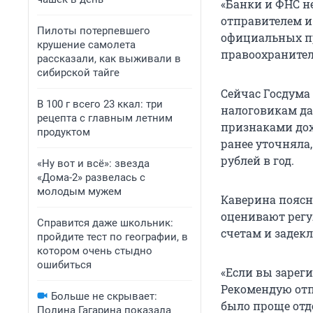
«Банки и ФНС н
отправителем и
Пилоты потерпевшего
официальных пр
крушение самолета
правоохранител
рассказали, как выживали в
сибирской тайге
Сейчас Госдума
В 100 г всего 23 ккал: три
налоговикам да
рецепта с главным летним
признаками дох
продуктом
ранее уточняла
рублей в год.
«Ну вот и всё»: звезда
«Дома-2» развелась с
молодым мужем
Каверина поясн
оценивают регу
Справится даже школьник:
счетам и задек
пройдите тест по географии, в
котором очень стыдно
ошибиться
«Если вы зарег
Рекомендую отп
Больше не скрывает:
было проще отд
Полина Гагарина показала