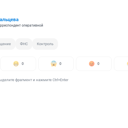
альцева
рреспондент оперативной
щение
ФНС
Контроль
0
0
0
ыделите фрагмент и нажмите Ctrl+Enter