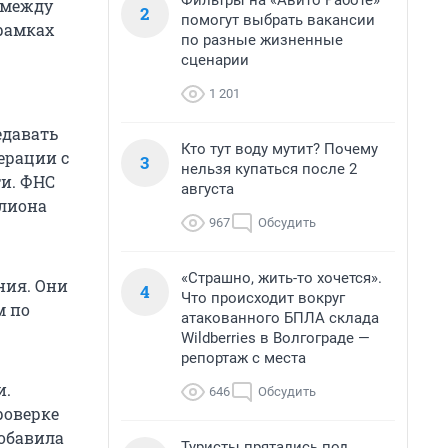
Фильтры на «Авито Работе»
 между
2
помогут выбрать вакансии
 рамках
по разные жизненные
сценарии
1 201
едавать
Кто тут воду мутит? Почему
ерации с
3
нельзя купаться после 2
и. ФНС
августа
ллиона
967
Обсудить
«Страшно, жить-то хочется».
ния. Они
4
Что происходит вокруг
м по
атакованного БПЛА склада
Wildberries в Волгограде —
репортаж с места
и.
646
Обсудить
роверке
добавила
Туристы прятались под